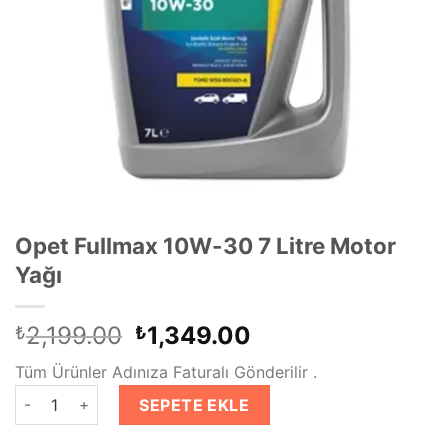
Opet Fullmax 10W-30 7 Litre Motor
Yağı
Orijinal
Şu
2,199.00
1,349.00
₺
₺
fiyat:
andaki
Tüm Ürünler Adınıza Faturalı Gönderilir .
₺2,199.00.
fiyat:
Opet Fullmax 10W-30 7 Litre Motor Yağı adet
₺1,349.00.
SEPETE EKLE