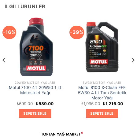
İLGILI ÜRÜNLER
-16%
-39%
20W50 MOTOR YAĞLARI
5W30 MOTOR YAĞLARI
Motul 7100 4T 20W50 1 Lt
Motul 8100 X-Clean EFE
Motosiklet Yağı
5W30 4 Lt Tam Sentetik
Motor Yağı
Orijinal
Şu
Orijinal
Şu
₺
699.00
₺
589.00
₺
1,996.00
₺
1,216.00
ki
fiyat:
andaki
fiyat:
andaki
₺699.00.
fiyat:
₺1,996.00.
fiyat:
SEPETE EKLE
SEPETE EKLE
7.00.
₺589.00.
₺1,216.