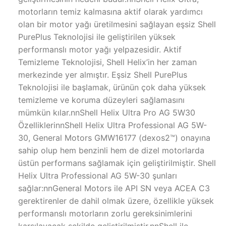
motorların temiz kalmasına aktif olarak yardımcı
olan bir motor yağı üretilmesini sağlayan eşsiz Shell
PurePlus Teknolojisi ile geliştirilen yüksek
performanslı motor yağı yelpazesidir. Aktif
Temizleme Teknolojisi, Shell Helix’in her zaman
merkezinde yer almıştır. Eşsiz Shell PurePlus
Teknolojisi ile başlamak, ürünün çok daha yüksek
temizleme ve koruma düzeyleri sağlamasını
mümkün kılar.nnShell Helix Ultra Pro AG 5W30
ÖzelliklerinnShell Helix Ultra Professional AG 5W-
30, General Motors GMW16177 (dexos2™) onayına
sahip olup hem benzinli hem de dizel motorlarda
üstün performans sağlamak için geliştirilmiştir. Shell
Helix Ultra Professional AG 5W-30 şunları
sağlar:nnGeneral Motors ile API SN veya ACEA C3
gerektirenler de dahil olmak üzere, özellikle yüksek
performanslı motorların zorlu gereksinimlerini
karşılayacak şekilde geliştirilmiştir.nnShell ile