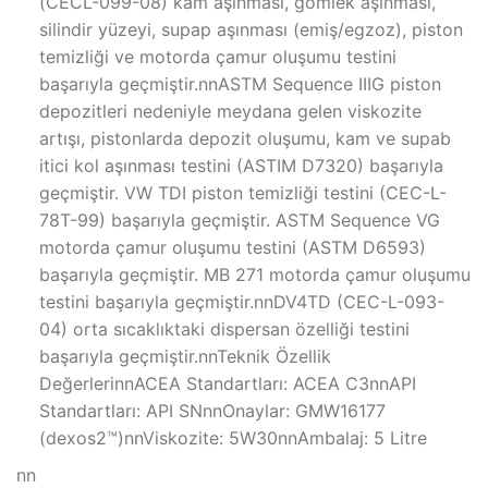
(CECL-099-08) kam aşınması, gömlek aşınması,
silindir yüzeyi, supap aşınması (emiş/egzoz), piston
temizliği ve motorda çamur oluşumu testini
başarıyla geçmiştir.nnASTM Sequence IIIG piston
depozitleri nedeniyle meydana gelen viskozite
artışı, pistonlarda depozit oluşumu, kam ve supab
itici kol aşınması testini (ASTIM D7320) başarıyla
geçmiştir. VW TDI piston temizliği testini (CEC-L-
78T-99) başarıyla geçmiştir. ASTM Sequence VG
motorda çamur oluşumu testini (ASTM D6593)
başarıyla geçmiştir. MB 271 motorda çamur oluşumu
testini başarıyla geçmiştir.nnDV4TD (CEC-L-093-
04) orta sıcaklıktaki dispersan özelliği testini
başarıyla geçmiştir.nnTeknik Özellik
DeğerlerinnACEA Standartları: ACEA C3nnAPI
Standartları: API SNnnOnaylar: GMW16177
(dexos2™)nnViskozite: 5W30nnAmbalaj: 5 Litre
nn