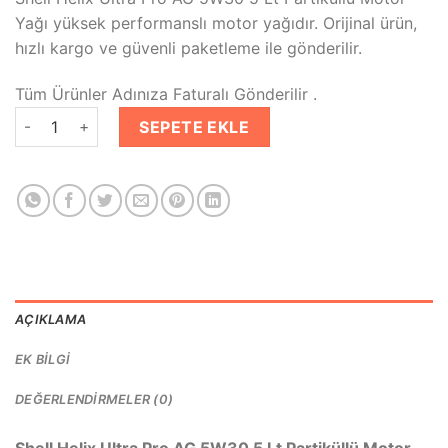
₺2,029.00.
fiyat:
Yağı yüksek performanslı motor yağıdır. Orijinal ürün,
₺1,499.00.
hızlı kargo ve güvenli paketleme ile gönderilir.
Tüm Ürünler Adınıza Faturalı Gönderilir .
Shell Helix Ultra Pro AG 5W30 5 Lt Partiküllü Motor Yağı adet
SEPETE EKLE
AÇIKLAMA
EK BILGI
DEĞERLENDIRMELER (0)
Shell Helix Ultra Pro AG 5W30 5 Lt Partiküllü Motor