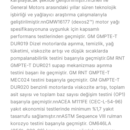
General Motors arasındaki yıllar süren teknolojik
işbirliği ve yağlayıcı araştırma çalışmalarıyla
geliştirilmiştir.nnGMW16177 (dexos2™) motor yağı
spesifikasyonuna uygunluk için kapsamlı
performans testlerinden geçmiştir. GM GMPTE-T
DUR019 Dizel motorlarda aşınma, temizlik, yağ
tüketimi, viskozite artışı ve düşük sıcaklarda
pompalanabilirlik testini başarıyla geçmiştir.GM RNT
GMPTE-T DUR021 supap mekanizması aşınma
testini başarı ile geçmiştir. GM RNT GMPTE-T
MEC024 testini başarıyla geçmiştir. GM GMPTE-T
DUR020 benzinli motorlarda viskozite artışı, toplam
asit sayısı ve toplam baz sayısı değişim testini (OP1)
başarıyla geçmiştir.nnACEA M111FE (CEC-L-54-96)
yakıt ekonomisi testlerinde minimum %1,7 yakıt
tasarrufu sağlamıştır.nnASTM Sequence VIII rulman
korozyo testini başarıyla geçmiştir. OM646LA