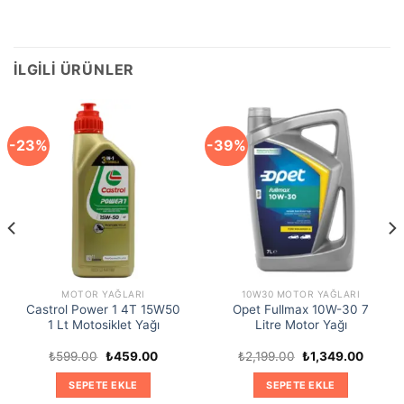
İLGILI ÜRÜNLER
-23%
-39%
MOTOR YAĞLARI
10W30 MOTOR YAĞLARI
Castrol Power 1 4T 15W50
Opet Fullmax 10W-30 7
1 Lt Motosiklet Yağı
Litre Motor Yağı
Orijinal
Şu
Orijinal
Şu
₺
599.00
₺
459.00
₺
2,199.00
₺
1,349.00
fiyat:
andaki
fiyat:
andaki
₺599.00.
fiyat:
₺2,199.00.
fiyat:
SEPETE EKLE
SEPETE EKLE
0.
₺459.00.
₺1,349