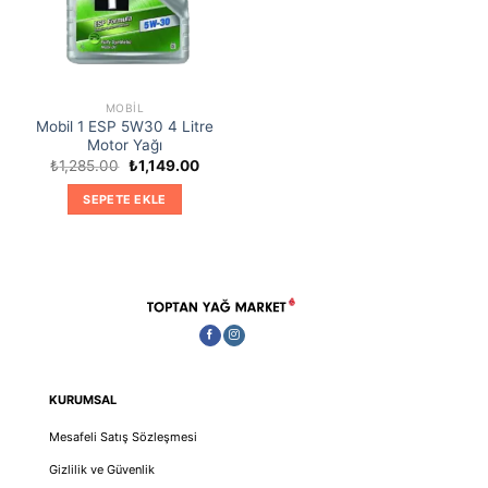
MOBIL
Mobil 1 ESP 5W30 4 Litre
Motor Yağı
Orijinal
Şu
₺
1,285.00
₺
1,149.00
fiyat:
andaki
₺1,285.00.
fiyat:
SEPETE EKLE
₺1,149.00.
KURUMSAL
Mesafeli Satış Sözleşmesi
Gizlilik ve Güvenlik