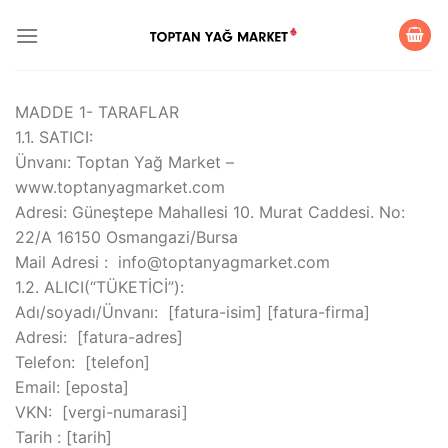
İçeriğe
atla
MADDE 1- TARAFLAR
1.1. SATICI:
Ünvanı: Toptan Yağ Market –
www.toptanyagmarket.com
Adresi: Güneştepe Mahallesi 10. Murat Caddesi. No:
22/A 16150 Osmangazi/Bursa
Mail Adresi : info@toptanyagmarket.com
1.2. ALICI(“TÜKETİCİ”):
Adı/soyadı/Ünvanı: [fatura-isim] [fatura-firma]
Adresi: [fatura-adres]
Telefon: [telefon]
Email: [eposta]
VKN: [vergi-numarasi]
Tarih : [tarih]