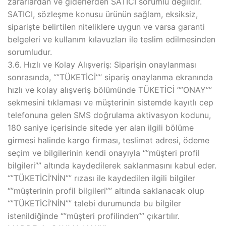
zararlardan ve giderlerden SATICI sorumlu değildir.
SATICI, sözleşme konusu ürünün sağlam, eksiksiz,
siparişte belirtilen niteliklere uygun ve varsa garanti
belgeleri ve kullanım kılavuzları ile teslim edilmesinden
sorumludur.
3.6. Hızlı ve Kolay Alışveriş: Siparişin onaylanması
sonrasında, “”TÜKETİCİ”” sipariş onaylanma ekranında
hızlı ve kolay alışveriş bölümünde TÜKETİCİ “”ONAY””
sekmesini tıklaması ve müşterinin sistemde kayıtlı cep
telefonuna gelen SMS doğrulama aktivasyon kodunu,
180 saniye içerisinde sitede yer alan ilgili bölüme
girmesi halinde kargo firması, teslimat adresi, ödeme
seçim ve bilgilerinin kendi onayıyla “”müşteri profil
bilgileri”” altında kaydedilerek saklanmasını kabul eder.
“”TÜKETİCİ’NİN”” rızası ile kaydedilen ilgili bilgiler
“”müşterinin profil bilgileri”” altında saklanacak olup
“”TÜKETİCİ’NİN”” talebi durumunda bu bilgiler
istenildiğinde “”müşteri profilinden”” çıkartılır.