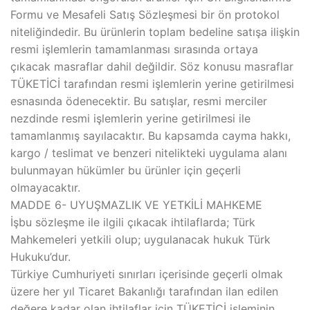
Formu ve Mesafeli Satış Sözleşmesi bir ön protokol
niteliğindedir. Bu ürünlerin toplam bedeline satışa ilişkin
resmi işlemlerin tamamlanması sırasında ortaya
çıkacak masraflar dahil değildir. Söz konusu masraflar
TÜKETİCİ tarafından resmi işlemlerin yerine getirilmesi
esnasında ödenecektir. Bu satışlar, resmi merciler
nezdinde resmi işlemlerin yerine getirilmesi ile
tamamlanmış sayılacaktır. Bu kapsamda cayma hakkı,
kargo / teslimat ve benzeri nitelikteki uygulama alanı
bulunmayan hükümler bu ürünler için geçerli
olmayacaktır.
MADDE 6- UYUŞMAZLIK VE YETKİLİ MAHKEME
İşbu sözleşme ile ilgili çıkacak ihtilaflarda; Türk
Mahkemeleri yetkili olup; uygulanacak hukuk Türk
Hukuku’dur.
Türkiye Cumhuriyeti sınırları içerisinde geçerli olmak
üzere her yıl Ticaret Bakanlığı tarafından ilan edilen
değere kadar olan ihtilaflar için TÜKETİCİ işleminin