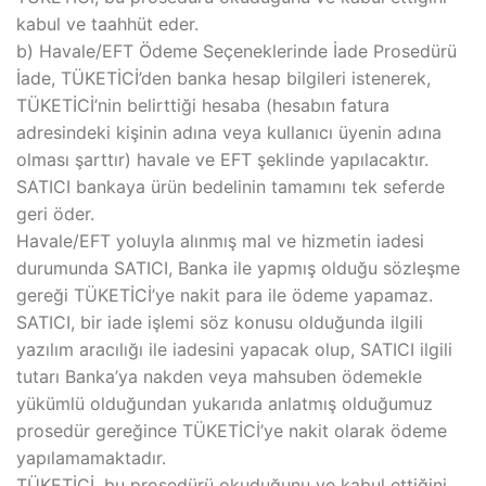
kabul ve taahhüt eder.
b) Havale/EFT Ödeme Seçeneklerinde İade Prosedürü
İade, TÜKETİCİ’den banka hesap bilgileri istenerek,
TÜKETİCİ’nin belirttiği hesaba (hesabın fatura
adresindeki kişinin adına veya kullanıcı üyenin adına
olması şarttır) havale ve EFT şeklinde yapılacaktır.
SATICI bankaya ürün bedelinin tamamını tek seferde
geri öder.
Havale/EFT yoluyla alınmış mal ve hizmetin iadesi
durumunda SATICI, Banka ile yapmış olduğu sözleşme
gereği TÜKETİCİ’ye nakit para ile ödeme yapamaz.
SATICI, bir iade işlemi söz konusu olduğunda ilgili
yazılım aracılığı ile iadesini yapacak olup, SATICI ilgili
tutarı Banka’ya nakden veya mahsuben ödemekle
yükümlü olduğundan yukarıda anlatmış olduğumuz
prosedür gereğince TÜKETİCİ’ye nakit olarak ödeme
yapılamamaktadır.
TÜKETİCİ, bu prosedürü okuduğunu ve kabul ettiğini