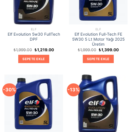
ELF
ELF
Elf Evolution 5w30 FullTech
Elf Evolution Full-Tech FE
DPF
5W30 5 Lt Motor Yağı 2025
Üretim
Orijinal
Şu
Orijinal
Şu
₺
1,999.00
₺
1,219.00
₺
1,999.00
₺
1,399.00
fiyat:
andaki
fiyat:
andaki
₺1,999.00.
fiyat:
₺1,999.00.
fiyat:
SEPETE EKLE
SEPETE EKLE
₺1,219.00.
₺1,399
-30%
-13%