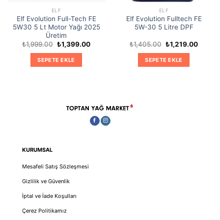
ELF
ELF
Elf Evolution Full-Tech FE
Elf Evolution Fulltech FE
5W30 5 Lt Motor Yağı 2025
5W-30 5 Litre DPF
Üretim
Orijinal
Şu
Orijinal
Şu
₺
1,999.00
₺
1,399.00
₺
1,405.00
₺
1,219.00
fiyat:
andaki
fiyat:
andaki
₺1,999.00.
fiyat:
₺1,405.00.
fiyat:
SEPETE EKLE
SEPETE EKLE
₺1,399.00.
₺1,219.
KURUMSAL
Mesafeli Satış Sözleşmesi
Gizlilik ve Güvenlik
İptal ve İade Koşulları
Çerez Politikamız