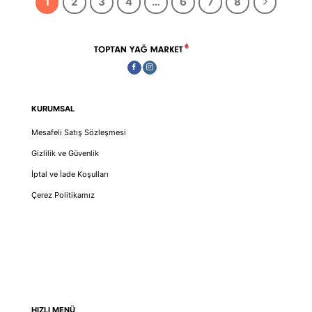
1
2
3
4
…
6
7
8
KURUMSAL
Mesafeli Satış Sözleşmesi
Gizlilik ve Güvenlik
İptal ve İade Koşulları
Çerez Politikamız
HIZLI MENÜ