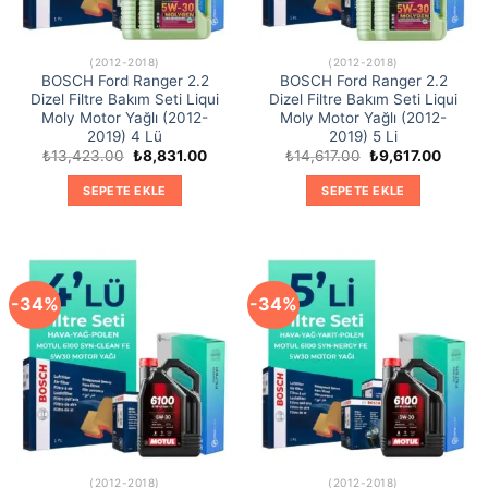
(2012-2018)
(2012-2018)
BOSCH Ford Ranger 2.2
BOSCH Ford Ranger 2.2
Dizel Filtre Bakım Seti Liqui
Dizel Filtre Bakım Seti Liqui
Moly Motor Yağlı (2012-
Moly Motor Yağlı (2012-
2019) 4 Lü
2019) 5 Li
Orijinal
Şu
Orijinal
Şu
₺
13,423.00
₺
8,831.00
₺
14,617.00
₺
9,617.00
fiyat:
andaki
fiyat:
andaki
₺13,423.00.
fiyat:
₺14,617.00.
fiyat:
SEPETE EKLE
SEPETE EKLE
₺8,831.00.
₺9,617
-34%
-34%
(2012-2018)
(2012-2018)