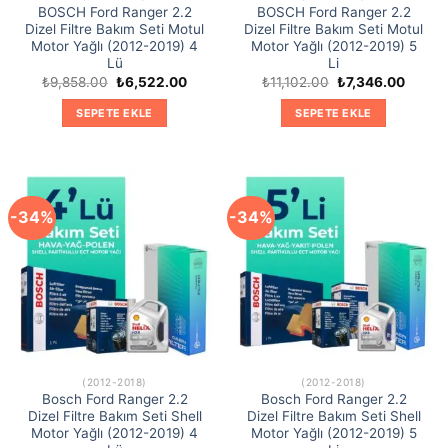
BOSCH Ford Ranger 2.2
BOSCH Ford Ranger 2.2
Dizel Filtre Bakım Seti Motul
Dizel Filtre Bakım Seti Motul
Motor Yağlı (2012-2019) 4
Motor Yağlı (2012-2019) 5
Lü
Li
Orijinal
Şu
Orijinal
Şu
₺
9,858.00
₺
6,522.00
₺
11,102.00
₺
7,346.00
fiyat:
andaki
fiyat:
andaki
₺9,858.00.
fiyat:
₺11,102.00.
fiyat:
SEPETE EKLE
SEPETE EKLE
₺6,522.00.
₺7,346
-34%
-34%
(2012-2018)
(2012-2018)
Bosch Ford Ranger 2.2
Bosch Ford Ranger 2.2
Dizel Filtre Bakım Seti Shell
Dizel Filtre Bakım Seti Shell
Motor Yağlı (2012-2019) 4
Motor Yağlı (2012-2019) 5