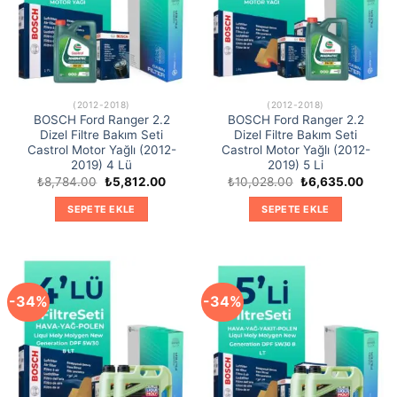
(2012-2018)
(2012-2018)
BOSCH Ford Ranger 2.2
BOSCH Ford Ranger 2.2
Dizel Filtre Bakım Seti
Dizel Filtre Bakım Seti
Castrol Motor Yağlı (2012-
Castrol Motor Yağlı (2012-
2019) 4 Lü
2019) 5 Li
Orijinal
Şu
Orijinal
Şu
₺
8,784.00
₺
5,812.00
₺
10,028.00
₺
6,635.00
fiyat:
andaki
fiyat:
andak
₺8,784.00.
fiyat:
₺10,028.00.
fiyat:
SEPETE EKLE
SEPETE EKLE
₺5,812.00.
₺6,63
-34%
-34%