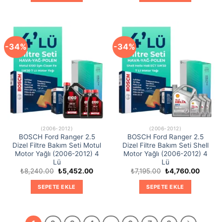
-34%
-34%
(2006-2012)
(2006-2012)
BOSCH Ford Ranger 2.5
BOSCH Ford Ranger 2.5
Dizel Filtre Bakım Seti Motul
Dizel Filtre Bakım Seti Shell
Motor Yağlı (2006-2012) 4
Motor Yağlı (2006-2012) 4
Lü
Lü
Orijinal
Şu
Orijinal
Şu
₺
8,240.00
₺
5,452.00
₺
7,195.00
₺
4,760.00
fiyat:
andaki
fiyat:
andaki
₺8,240.00.
fiyat:
₺7,195.00.
fiyat:
SEPETE EKLE
SEPETE EKLE
₺5,452.00.
₺4,760