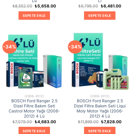
Lü
Li
Orijinal
Şu
Orijinal
Şu
₺
8,552.00
₺
5,658.00
₺
9,796.00
₺
6,481.00
fiyat:
andaki
fiyat:
andaki
₺8,552.00.
fiyat:
₺9,796.00.
fiyat:
SEPETE EKLE
SEPETE EKLE
₺5,658.00.
₺6,481
-34%
-34%
(2006-2012)
(2006-2012)
BOSCH Ford Ranger 2.5
BOSCH Ford Ranger 2.5
Dizel Filtre Bakım Seti
Dizel Filtre Bakım Seti Liqui
Castrol Motor Yağlı (2006-
Moly Motor Yağlı (2006-
2012) 4 Lü
2012) 4 Lü
Orijinal
Şu
Orijinal
Şu
₺
7,079.00
₺
4,683.00
₺
11,899.00
₺
7,828.00
fiyat:
andaki
fiyat:
andaki
₺7,079.00.
fiyat:
₺11,899.00.
fiyat:
SEPETE EKLE
SEPETE EKLE
₺4,683.00.
₺7,828