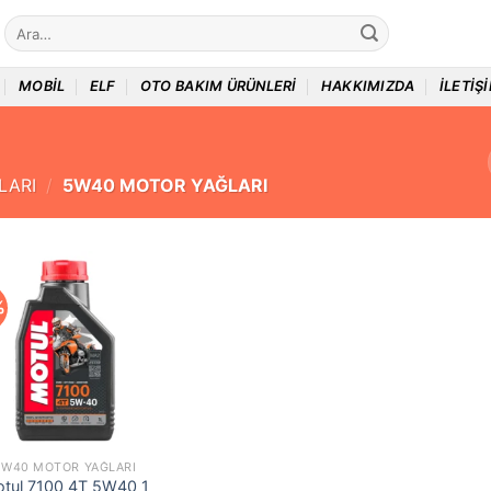
Ara:
MOBIL
ELF
OTO BAKIM ÜRÜNLERI
HAKKIMIZDA
İLETIŞ
LARI
/
5W40 MOTOR YAĞLARI
%
5W40 MOTOR YAĞLARI
tul 7100 4T 5W40 1