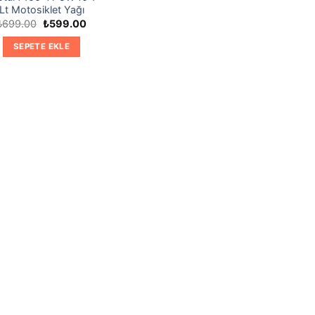
Lt Motosiklet Yağı
Orijinal
Şu
₺
699.00
₺
599.00
fiyat:
andaki
₺699.00.
fiyat:
SEPETE EKLE
₺599.00.