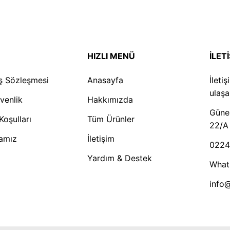
HIZLI MENÜ
İLET
ış Sözleşmesi
Anasayfa
İleti
ulaşab
üvenlik
Hakkımızda
Güneş
Koşulları
Tüm Ürünler
22/A
kamız
İletişim
0224
Yardım & Destek
What
info