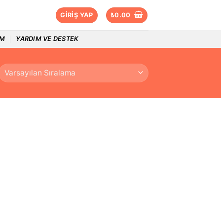
GIRIŞ YAP
₺
0.00
IM
YARDIM VE DESTEK