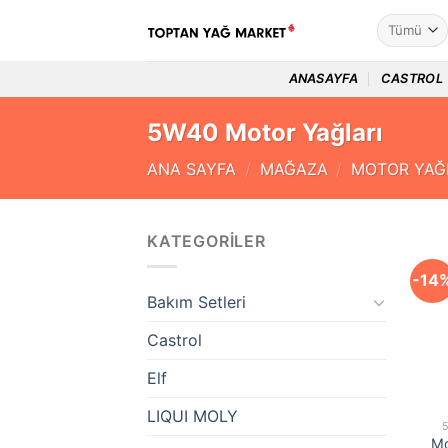
İçeriğe
atla
ANASAYFA
CASTROL
5W40 Motor Yağları
ANA SAYFA
/
MAĞAZA
/
MOTOR YAĞ
KATEGORILER
-14
Bakım Setleri
Castrol
Elf
LIQUI MOLY
Mo