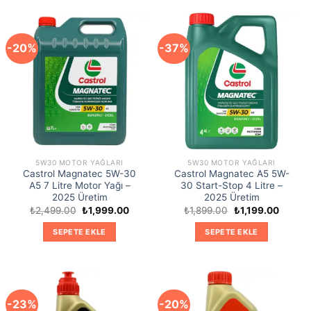
-20%
-37%
5W30 MOTOR YAĞLARI
5W30 MOTOR YAĞLARI
Castrol Magnatec 5W-30
Castrol Magnatec A5 5W-
A5 7 Litre Motor Yağı –
30 Start-Stop 4 Litre –
2025 Üretim
2025 Üretim
Orijinal
Şu
Orijinal
Şu
₺
2,499.00
₺
1,999.00
₺
1,899.00
₺
1,199.00
fiyat:
andaki
fiyat:
andaki
₺2,499.00.
fiyat:
₺1,899.00.
fiyat:
SEPETE EKLE
SEPETE EKLE
₺1,999.00.
₺1,199.
-23%
-20%