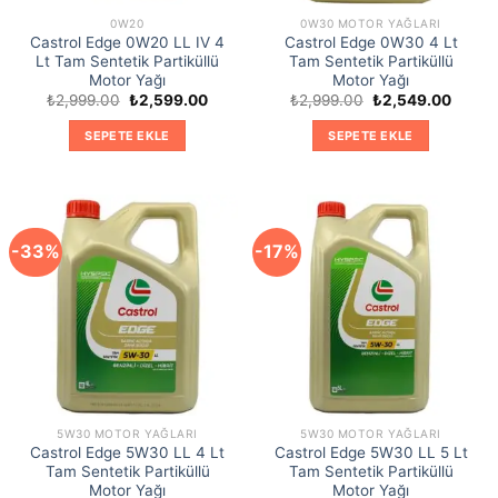
0W20
0W30 MOTOR YAĞLARI
Castrol Edge 0W20 LL IV 4
Castrol Edge 0W30 4 Lt
Lt Tam Sentetik Partiküllü
Tam Sentetik Partiküllü
Motor Yağı
Motor Yağı
Orijinal
Şu
Orijinal
Şu
₺
2,999.00
₺
2,599.00
₺
2,999.00
₺
2,549.00
fiyat:
andaki
fiyat:
andaki
₺2,999.00.
fiyat:
₺2,999.00.
fiyat:
SEPETE EKLE
SEPETE EKLE
₺2,599.00.
₺2,549
-33%
-17%
5W30 MOTOR YAĞLARI
5W30 MOTOR YAĞLARI
Castrol Edge 5W30 LL 4 Lt
Castrol Edge 5W30 LL 5 Lt
Tam Sentetik Partiküllü
Tam Sentetik Partiküllü
Motor Yağı
Motor Yağı