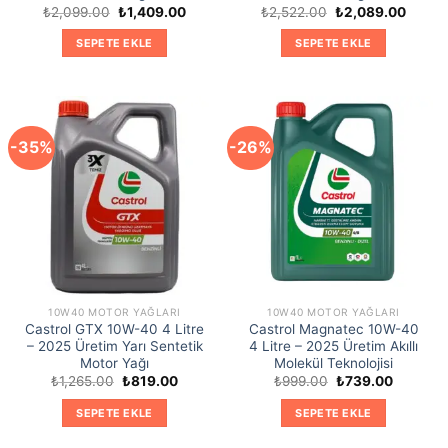
Orijinal
Şu
Orijinal
Şu
₺
2,099.00
₺
1,409.00
₺
2,522.00
₺
2,089.00
fiyat:
andaki
fiyat:
andaki
₺2,099.00.
fiyat:
₺2,522.00.
fiyat:
SEPETE EKLE
SEPETE EKLE
₺1,409.00.
₺2,089
-35%
-26%
10W40 MOTOR YAĞLARI
10W40 MOTOR YAĞLARI
Castrol GTX 10W-40 4 Litre
Castrol Magnatec 10W-40
– 2025 Üretim Yarı Sentetik
4 Litre – 2025 Üretim Akıllı
Motor Yağı
Molekül Teknolojisi
Orijinal
Şu
Orijinal
Şu
₺
1,265.00
₺
819.00
₺
999.00
₺
739.00
fiyat:
andaki
fiyat:
andaki
₺1,265.00.
fiyat:
₺999.00.
fiyat:
SEPETE EKLE
SEPETE EKLE
₺819.00.
₺739.00