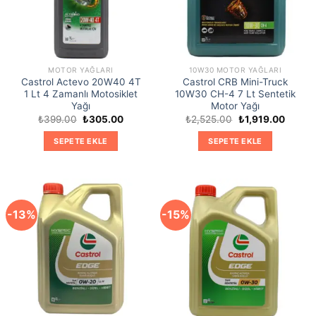
MOTOR YAĞLARI
10W30 MOTOR YAĞLARI
Castrol Actevo 20W40 4T
Castrol CRB Mini-Truck
1 Lt 4 Zamanlı Motosiklet
10W30 CH-4 7 Lt Sentetik
Yağı
Motor Yağı
Orijinal
Şu
Orijinal
Şu
₺
399.00
₺
305.00
₺
2,525.00
₺
1,919.00
fiyat:
andaki
fiyat:
andaki
₺399.00.
fiyat:
₺2,525.00.
fiyat:
SEPETE EKLE
SEPETE EKLE
₺305.00.
₺1,919
-13%
-15%