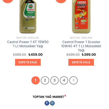
MOTOR YAĞLARI
MOTOR YAĞLARI
Castrol Power 1 4T 15W50
Castrol Power 1 Scooter
1 Lt Motosiklet Yağı
10W40 4T 1 Lt Motosiklet
Yağı
Orijinal
Şu
Orijinal
Şu
₺
599.00
₺
459.00
₺
499.00
₺
399.00
fiyat:
andaki
fiyat:
andaki
₺599.00.
fiyat:
₺499.00.
fiyat:
SEPETE EKLE
SEPETE EKLE
₺459.00.
₺399.00
1
2
3
4