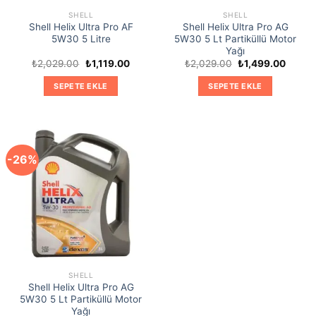
SHELL
SHELL
Shell Helix Ultra Pro AF
Shell Helix Ultra Pro AG
5W30 5 Litre
5W30 5 Lt Partiküllü Motor
Yağı
Orijinal
Şu
Orijinal
Şu
₺
2,029.00
₺
1,119.00
₺
2,029.00
₺
1,499.00
fiyat:
andaki
fiyat:
andaki
₺2,029.00.
fiyat:
₺2,029.00.
fiyat:
SEPETE EKLE
SEPETE EKLE
₺1,119.00.
₺1,499
-26%
SHELL
Shell Helix Ultra Pro AG
5W30 5 Lt Partiküllü Motor
Yağı