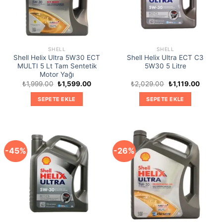
SHELL
SHELL
Shell Helix Ultra 5W30 ECT
Shell Helix Ultra ECT C3
MULTI 5 Lt Tam Sentetik
5W30 5 Litre
Motor Yağı
Orijinal
Şu
Orijinal
Şu
₺
1,999.00
₺
1,599.00
₺
2,029.00
₺
1,119.00
fiyat:
andaki
fiyat:
andaki
₺1,999.00.
fiyat:
₺2,029.00.
fiyat:
SEPETE EKLE
SEPETE EKLE
₺1,599.00.
₺1,119.
-45%
-26%