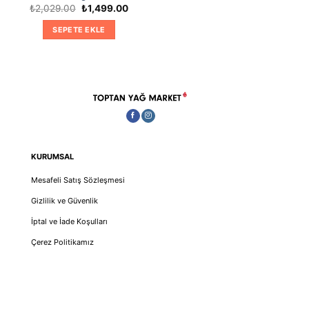
Orijinal
Şu
₺
2,029.00
₺
1,499.00
fiyat:
andaki
₺2,029.00.
fiyat:
SEPETE EKLE
₺1,499.00.
KURUMSAL
Mesafeli Satış Sözleşmesi
Gizlilik ve Güvenlik
İptal ve İade Koşulları
Çerez Politikamız