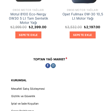
0W30 MOTOR YAĞLARI
0W30 MOTOR YAĞLARI
Motul 8100 Eco-Nergy
Opet Fullmax 0W-30 10,5
0W30 5 Lt Tam Sentetik
Lt Motor Yağı
Motor Yağı
Orijinal
Şu
Orijinal
Şu
₺
2,999.00
₺
2,399.00
₺
3,532.00
₺
2,197.00
fiyat:
andaki
fiyat:
andaki
₺2,999.00.
fiyat:
₺3,532.00.
fiyat:
SEPETE EKLE
SEPETE EKLE
₺2,399.00.
₺2,197
KURUMSAL
Mesafeli Satış Sözleşmesi
Gizlilik ve Güvenlik
İptal ve İade Koşulları