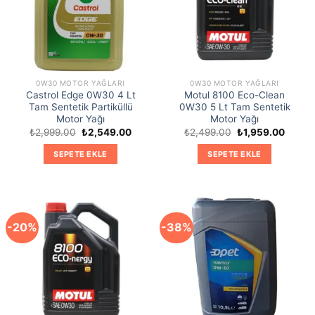
0W30 MOTOR YAĞLARI
0W30 MOTOR YAĞLARI
Castrol Edge 0W30 4 Lt
Motul 8100 Eco-Clean
Tam Sentetik Partiküllü
0W30 5 Lt Tam Sentetik
Motor Yağı
Motor Yağı
Orijinal
Şu
Orijinal
Şu
₺
2,999.00
₺
2,549.00
₺
2,499.00
₺
1,959.00
fiyat:
andaki
fiyat:
andaki
₺2,999.00.
fiyat:
₺2,499.00.
fiyat:
SEPETE EKLE
SEPETE EKLE
₺2,549.00.
₺1,959
-20%
-38%