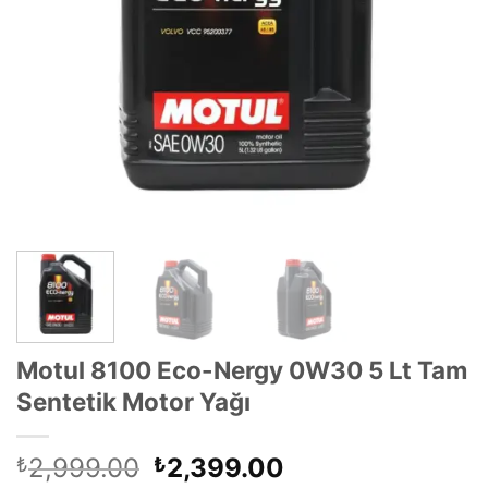
Motul 8100 Eco-Nergy 0W30 5 Lt Tam
Sentetik Motor Yağı
Orijinal
Şu
2,999.00
2,399.00
₺
₺