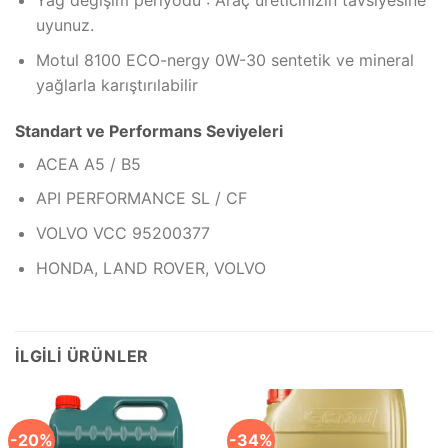
Yağ değişim periyodu : Araç üreticinizin tavsiyesine
uyunuz.
Motul 8100 ECO-nergy 0W-30 sentetik ve mineral
yağlarla karıştırılabilir
Standart ve Performans Seviyeleri
ACEA A5 / B5
API PERFORMANCE SL / CF
VOLVO VCC 95200377
HONDA, LAND ROVER, VOLVO
İLGILI ÜRÜNLER
-20%
-34%