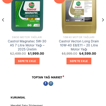
5W30 MOTOR YAĞLARI
10W40 MOTOR YAĞLARI
Castrol Magnatec 5W-30
Castrol Vecton Long Drain
A5 7 Litre Motor Yağı –
10W-40 E8/E11 – 20 Litre
2025 Üretim
Motor Yağı
Orijinal
Şu
Orijinal
Şu
₺
2,499.00
₺
1,999.00
₺
6,999.00
₺
4,599.00
fiyat:
andaki
fiyat:
andaki
₺2,499.00.
fiyat:
₺6,999.00.
fiyat:
SEPETE EKLE
SEPETE EKLE
00.
₺1,999.00.
₺4,599
KURUMSAL
Mesafeli Satış Sözleşmesi