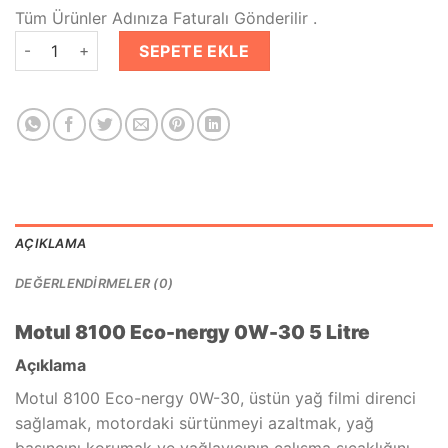
fiyat:
andaki
Tüm Ürünler Adınıza Faturalı Gönderilir .
₺2,999.00.
fiyat:
Motul 8100 Eco-Nergy 0W30 5 Lt Tam Sentetik Motor Yağı ad
₺2,399.00.
SEPETE EKLE
AÇIKLAMA
DEĞERLENDIRMELER (0)
Motul 8100 Eco-nergy 0W-30 5 Litre
Açıklama
Motul 8100 Eco-nergy 0W-30, üstün yağ filmi direnci
sağlamak, motordaki sürtünmeyi azaltmak, yağ