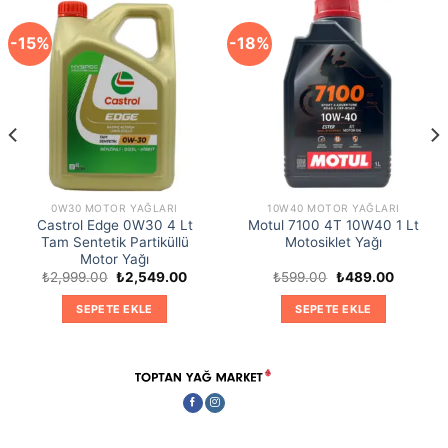
-15%
-18%
i
9.00.
0W30 MOTOR YAĞLARI
10W40 MOTOR YAĞLARI
Castrol Edge 0W30 4 Lt
Motul 7100 4T 10W40 1 Lt
Tam Sentetik Partiküllü
Motosiklet Yağı
Motor Yağı
Orijinal
Şu
Orijinal
Şu
₺
2,999.00
₺
2,549.00
₺
599.00
₺
489.00
fiyat:
andaki
fiyat:
andaki
₺2,999.00.
fiyat:
₺599.00.
fiyat:
SEPETE EKLE
SEPETE EKLE
₺2,549.00.
₺489.00