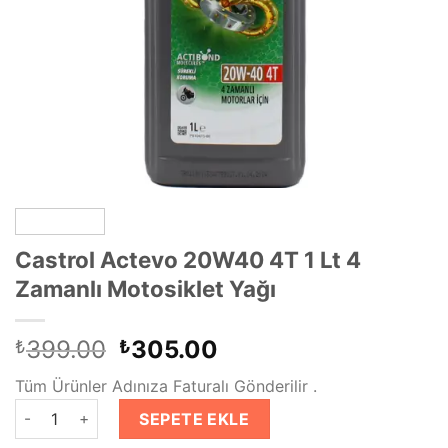
Castrol Actevo 20W40 4T 1 Lt 4
Zamanlı Motosiklet Yağı
Orijinal
Şu
399.00
305.00
₺
₺
fiyat:
andaki
Tüm Ürünler Adınıza Faturalı Gönderilir .
₺399.00.
fiyat:
Castrol Actevo 20W40 4T 1 Lt 4 Zamanlı Motosiklet Yağı adet
₺305.00.
SEPETE EKLE