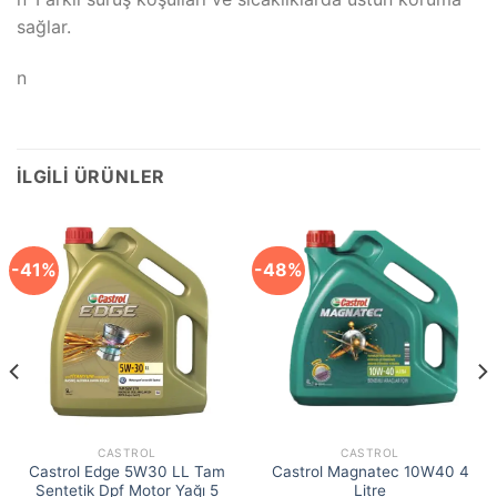
sağlar.
n
İLGILI ÜRÜNLER
-41%
-48%
CASTROL
CASTROL
Castrol Edge 5W30 LL Tam
Castrol Magnatec 10W40 4
Sentetik Dpf Motor Yağı 5
Litre