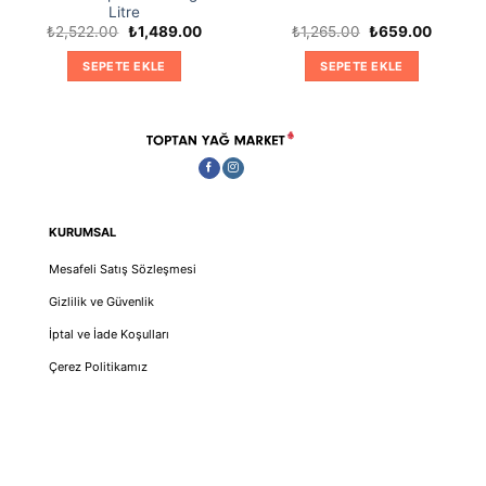
Litre
Orijinal
Şu
Orijinal
Şu
₺
2,522.00
₺
1,489.00
₺
1,265.00
₺
659.00
i
fiyat:
andaki
fiyat:
andaki
₺2,522.00.
fiyat:
₺1,265.00.
fiyat:
SEPETE EKLE
SEPETE EKLE
9.00.
₺1,489.00.
₺659.00
KURUMSAL
Mesafeli Satış Sözleşmesi
Gizlilik ve Güvenlik
İptal ve İade Koşulları
Çerez Politikamız