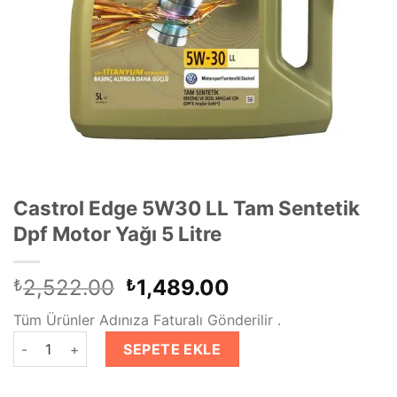
Castrol Edge 5W30 LL Tam Sentetik
Dpf Motor Yağı 5 Litre
Orijinal
Şu
2,522.00
1,489.00
₺
₺
fiyat:
andaki
Tüm Ürünler Adınıza Faturalı Gönderilir .
₺2,522.00.
fiyat:
Castrol Edge 5W30 LL Tam Sentetik Dpf Motor Yağı 5 Litre ade
₺1,489.00.
SEPETE EKLE