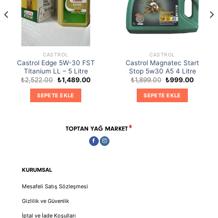
CASTROL
CASTROL
Castrol Edge 5W-30 FST
Castrol Magnatec Start
Titanium LL – 5 Litre
Stop 5w30 A5 4 Litre
Orijinal
Şu
Orijinal
Şu
₺
2,522.00
₺
1,489.00
₺
1,899.00
₺
999.00
ki
fiyat:
andaki
fiyat:
andaki
₺2,522.00.
fiyat:
₺1,899.00.
fiyat:
SEPETE EKLE
SEPETE EKLE
9.00.
₺1,489.00.
₺999.00
KURUMSAL
Mesafeli Satış Sözleşmesi
Gizlilik ve Güvenlik
İptal ve İade Koşulları