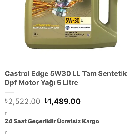
Castrol Edge 5W30 LL Tam Sentetik
Dpf Motor Yağı 5 Litre
Orijinal
Şu
2,522.00
1,489.00
₺
₺
fiyat:
andaki
n
₺2,522.00.
fiyat:
24 Saat Geçerlidir Ücretsiz Kargo
₺1,489.00.
n