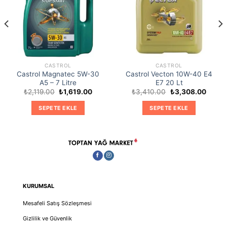
CASTROL
CASTROL
Castrol Magnatec 5W-30
Castrol Vecton 10W-40 E4
A5 – 7 Litre
E7 20 Lt
Orijinal
Şu
Orijinal
Şu
₺
2,119.00
₺
1,619.00
₺
3,410.00
₺
3,308.00
ki
fiyat:
andaki
fiyat:
andaki
₺2,119.00.
fiyat:
₺3,410.00.
fiyat:
SEPETE EKLE
SEPETE EKLE
04.00.
₺1,619.00.
₺3,30
KURUMSAL
Mesafeli Satış Sözleşmesi
Gizlilik ve Güvenlik