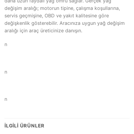
daha uzun faydalı yağ ömrü sağlar. Gerçek yağ
değişim aralığı; motorun tipine, çalışma koşullarına,
servis geçmişine, OBD ve yakıt kalitesine göre
değişkenlik gösterebilir. Aracınıza uygun yağ değişim
aralığı için araç üreticinize danışın.
n
n
n
İLGILI ÜRÜNLER