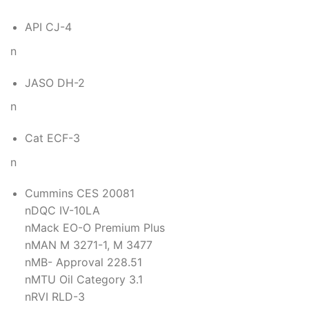
API CJ-4
n
JASO DH-2
n
Cat ECF-3
n
Cummins CES 20081
nDQC IV-10LA
nMack EO-O Premium Plus
nMAN M 3271-1, M 3477
nMB- Approval 228.51
nMTU Oil Category 3.1
nRVI RLD-3