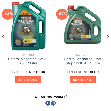
-24%
-47%
CASTROL
CASTROL
Castrol Magnatec 5W-30
Castrol Magnatec Start
A5 – 7 Litre
Stop 5w30 A5 4 Litre
Orijinal
Şu
Orijinal
Şu
₺
2,119.00
₺
1,619.00
₺
1,899.00
₺
999.00
ki
fiyat:
andaki
fiyat:
andaki
₺2,119.00.
fiyat:
₺1,899.00.
fiyat:
SEPETE EKLE
SEPETE EKLE
9.00.
₺1,619.00.
₺999.00