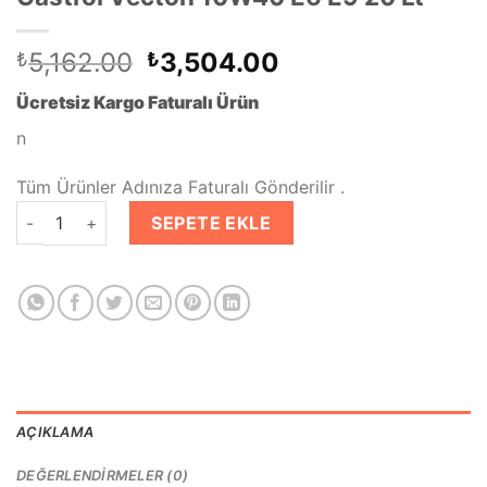
Orijinal
Şu
5,162.00
3,504.00
₺
₺
fiyat:
andaki
Ücretsiz Kargo Faturalı Ürün
₺5,162.00.
fiyat:
₺3,504.00.
n
Tüm Ürünler Adınıza Faturalı Gönderilir .
Castrol Vecton 10W40 E6 E9 20 Lt adet
SEPETE EKLE
AÇIKLAMA
DEĞERLENDIRMELER (0)