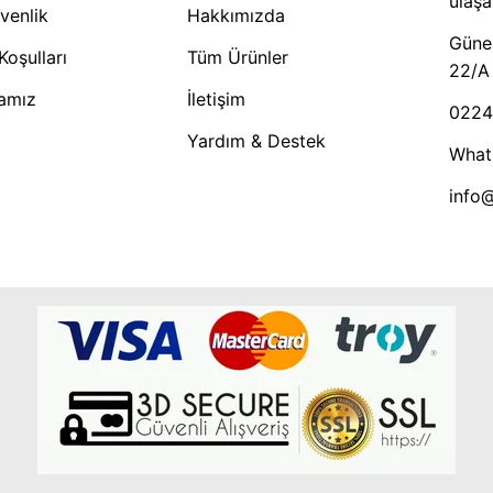
ulaşab
üvenlik
Hakkımızda
Güneş
Koşulları
Tüm Ürünler
22/A
kamız
İletişim
0224
Yardım & Destek
What
info