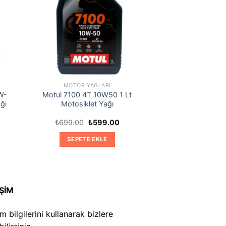
MOTOR YAĞLARI
W-
Motul 7100 4T 10W50 1 Lt
ğı
Motosiklet Yağı
Orijinal
Şu
₺
699.00
₺
599.00
daki
fiyat:
andaki
at:
₺699.00.
fiyat:
SEPETE EKLE
,599.00.
₺599.00.
İŞİM
şim bilgilerini kullanarak bizlere