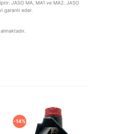
ahiptir: JASO MA, MA1 ve MA2. JASO
i garanti eder.
 almaktadır.
-14%