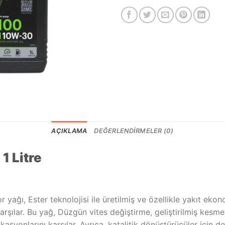
AÇIKLAMA
DEĞERLENDIRMELER (0)
1 Litre
yağı, Ester teknolojisi ile üretilmiş ve özellikle yakıt eko
rşılar. Bu yağ, Düzgün vites değiştirme, geliştirilmiş kesm
syonlarını karşılar. Ayrıca, katalitik dönüştürücüler için d