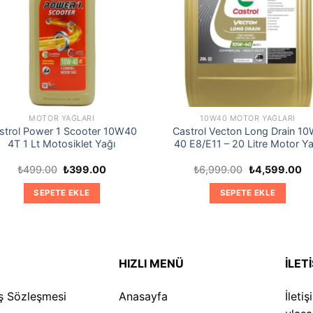
MOTOR YAĞLARI
10W40 MOTOR YAĞLARI
strol Power 1 Scooter 10W40
Castrol Vecton Long Drain 10
4T 1 Lt Motosiklet Yağı
40 E8/E11 – 20 Litre Motor Ya
Orijinal
Şu
Orijinal
Şu
₺
499.00
₺
399.00
₺
6,999.00
₺
4,599.00
fiyat:
andaki
fiyat:
an
₺499.00.
fiyat:
₺6,999.00.
fiy
SEPETE EKLE
SEPETE EKLE
₺399.00.
₺4
HIZLI MENÜ
İLET
ış Sözleşmesi
Anasayfa
İleti