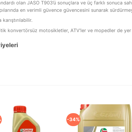
andardı olan JASO T903’ü sonuçlara ve üç farklı sonuca s
apılarında en verimli güvence güvencesini sunarak sürdürmey
karıştırılabilir.
litik konvertörsüz motosikletler, ATV’ler ve mopedler de yer
iyeleri
%
-34%