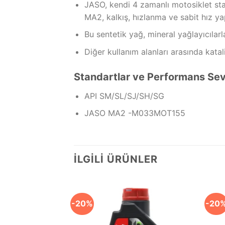
JASO, kendi 4 zamanlı motosiklet st
MA2, kalkış, hızlanma ve sabit hız y
Bu sentetik yağ, mineral yağlayıcılarla 
Diğer kullanım alanları arasında kata
Standartlar ve Performans Sev
API SM/SL/SJ/SH/SG
JASO MA2 -M033MOT155
İLGILI ÜRÜNLER
-20%
-20