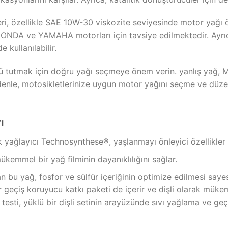
, özellikle SAE 10W-30 viskozite seviyesinde motor yağı ö
ONDA ve YAMAHA motorları için tavsiye edilmektedir. Ayrıc
 kullanılabilir.
lü tutmak için doğru yağı seçmeye önem verin. yanlış yağ, M
enle, motosikletlerinize uygun motor yağını seçme ve düzen
ı
ik yağlayıcı Technosynthese®, yaşlanmayı önleyici özellikler s
emmel bir yağ filminin dayanıklılığını sağlar.
n bu yağ, fosfor ve sülfür içeriğinin optimize edilmesi sayes
ir geçiş koruyucu katkı paketi de içerir ve dişli olarak mük
testi, yüklü bir dişli setinin arayüzünde sıvı yağlama ve geç