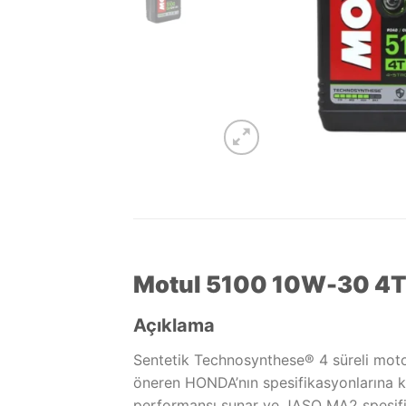
Motul 5100 10W-30 4T 
Açıklama
Sentetik Technosynthese® 4 süreli motor 
öneren HONDA’nın spesifikasyonlarına ka
performansı sunar ve JASO MA2 spesifika