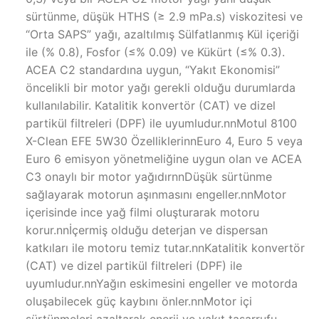
sürtünme, düşük HTHS (≥ 2.9 mPa.s) viskozitesi ve
“Orta SAPS” yağı, azaltılmış Sülfatlanmış Kül içeriği
ile (% 0.8), Fosfor (≤% 0.09) ve Kükürt (≤% 0.3).
ACEA C2 standardına uygun, “Yakıt Ekonomisi”
öncelikli bir motor yağı gerekli olduğu durumlarda
kullanılabilir. Katalitik konvertör (CAT) ve dizel
partikül filtreleri (DPF) ile uyumludur.nnMotul 8100
X-Clean EFE 5W30 ÖzelliklerinnEuro 4, Euro 5 veya
Euro 6 emisyon yönetmeliğine uygun olan ve ACEA
C3 onaylı bir motor yağıdırnnDüşük sürtünme
sağlayarak motorun aşınmasını engeller.nnMotor
içerisinde ince yağ filmi oluşturarak motoru
korur.nnİçermiş olduğu deterjan ve dispersan
katkıları ile motoru temiz tutar.nnKatalitik konvertör
(CAT) ve dizel partikül filtreleri (DPF) ile
uyumludur.nnYağın eskimesini engeller ve motorda
oluşabilecek güç kaybını önler.nnMotor içi
sürtünmeleri azaltarak enerji ve yakıt tasarrufu