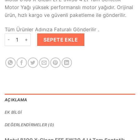
₺1,996.00.
fiyat:
Motor Yağı yüksek performanslı motor yağıdır. Orijinal
₺1,216.00.
ürün, hızlı kargo ve güvenli paketleme ile gönderilir.
Tüm Ürünler Adınıza Faturalı Gönderilir .
Motul 8100 X-Clean EFE 5W30 4 Lt Tam Sentetik Motor Yağı a
SEPETE EKLE
AÇIKLAMA
EK BILGI
DEĞERLENDIRMELER (0)
Motul 8100 X-Clean EFE 5W30 4 Lt Tam Sentetik