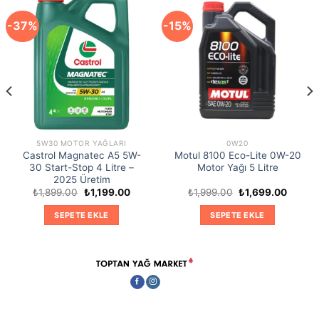
-37%
-15%
5W30 MOTOR YAĞLARI
0W20
Castrol Magnatec A5 5W-
Motul 8100 Eco-Lite 0W-20
30 Start-Stop 4 Litre –
Motor Yağı 5 Litre
2025 Üretim
Orijinal
Şu
Orijinal
Şu
₺
1,899.00
₺
1,199.00
₺
1,999.00
₺
1,699.00
i
fiyat:
andaki
fiyat:
andaki
₺1,899.00.
fiyat:
₺1,999.00.
fiyat:
SEPETE EKLE
SEPETE EKLE
6.00.
₺1,199.00.
₺1,699