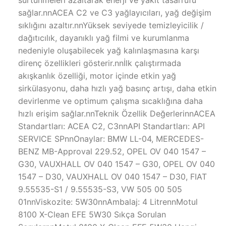
sağlar.nnACEA C2 ve C3 yağlayıcıları, yağ değişim
sıklığını azaltır.nnYüksek seviyede temizleyicilik /
dağıtıcılık, dayanıklı yağ filmi ve kurumlanma
nedeniyle oluşabilecek yağ kalınlaşmasına karşı
direnç özellikleri gösterir.nnİlk çalıştırmada
akışkanlık özelliği, motor içinde etkin yağ
sirkülasyonu, daha hızlı yağ basınç artışı, daha etkin
devirlenme ve optimum çalışma sıcaklığına daha
hızlı erişim sağlar.nnTeknik Özellik DeğerlerinnACEA
Standartları: ACEA C2, C3nnAPI Standartları: API
SERVICE SPnnOnaylar: BMW LL-04, MERCEDES-
BENZ MB-Approval 229.52, OPEL OV 040 1547 –
G30, VAUXHALL OV 040 1547 – G30, OPEL OV 040
1547 – D30, VAUXHALL OV 040 1547 – D30, FIAT
9.55535-S1 / 9.55535-S3, VW 505 00 505
01nnViskozite: 5W30nnAmbalaj: 4 LitrennMotul
8100 X-Clean EFE 5W30 Sıkça Sorulan