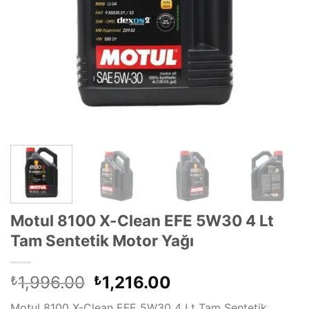
Motul 8100 X-Clean EFE 5W30 4 Lt
Tam Sentetik Motor Yağı
Orijinal
Şu
1,996.00
1,216.00
₺
₺
fiyat:
andaki
Motul 8100 X-Clean EFE 5W30 4 Lt Tam Sentetik