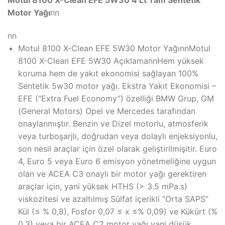
Motor Yağı
nn
nn
Motul 8100 X-Clean EFE 5W30 Motor YağınnMotul
8100 X-Clean EFE 5W30 AçıklamannHem yüksek
koruma hem de yakıt ekonomisi sağlayan 100%
Sentetik 5w30 motor yağı. Ekstra Yakıt Ekonomisi –
EFE (“Extra Fuel Economy”) özelliği BMW Grup, GM
(General Motors) Opel ve Mercedes tarafından
onaylanmıştır. Benzin ve Dizel motorlu, atmosferik
veya turboşarjlı, doğrudan veya dolaylı enjeksiyonlu,
son nesil araçlar için özel olarak geliştirilmişitir. Euro
4, Euro 5 veya Euro 6 emisyon yönetmeliğine uygun
olan ve ACEA C3 onaylı bir motor yağı gerektiren
araçlar için, yani yüksek HTHS (> 3.5 mPa.s)
viskozitesi ve azaltılmış Sülfat içerikli “Orta SAPS”
Kül (≤ % 0,8), Fosfor 0,07 ≤ x ≤% 0,09) ve Kükürt (%
0,3) veya bir ACEA C2 motor yağı yani düşük