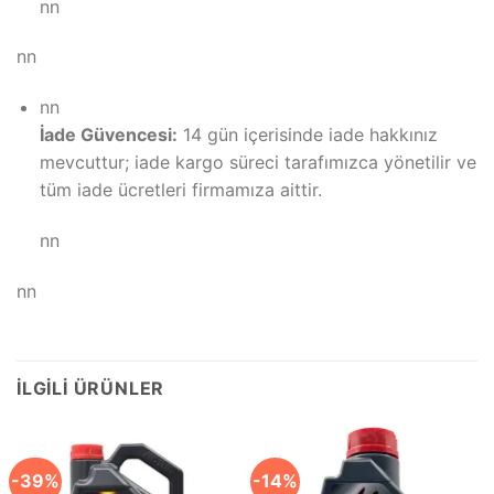
nn
nn
nn
İade Güvencesi:
14 gün içerisinde iade hakkınız
mevcuttur; iade kargo süreci tarafımızca yönetilir ve
tüm iade ücretleri firmamıza aittir.
nn
nn
İLGILI ÜRÜNLER
-39%
-14%