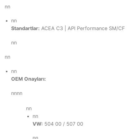
nn
nn
Standartlar:
ACEA C3 | API Performance SM/CF
nn
nn
nn
OEM Onayları:
nnnn
nn
nn
VW:
504 00 / 507 00
nn