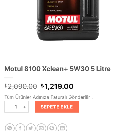
Motul 8100 Xclean+ 5W30 5 Litre
Orijinal
Şu
2,090.00
1,219.00
₺
₺
fiyat:
andaki
Tüm Ürünler Adınıza Faturalı Gönderilir .
₺2,090.00.
fiyat:
Motul 8100 Xclean+ 5W30 5 Litre adet
₺1,219.00.
SEPETE EKLE