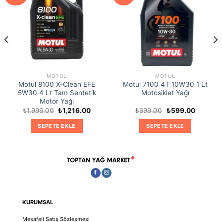
MOTUL
MOTUL
Motul 8100 X-Clean EFE
Motul 7100 4T 10W30 1 Lt
5W30 4 Lt Tam Sentetik
Motosiklet Yağı
Motor Yağı
Orijinal
Şu
Orijinal
Şu
₺
1,996.00
₺
1,216.00
₺
699.00
₺
599.00
ki
fiyat:
andaki
fiyat:
andaki
₺1,996.00.
fiyat:
₺699.00.
fiyat:
SEPETE EKLE
SEPETE EKLE
9.00.
₺1,216.00.
₺599.00
KURUMSAL
Mesafeli Satış Sözleşmesi