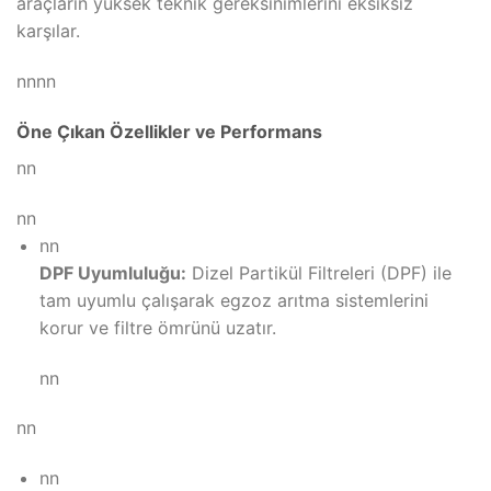
araçların yüksek teknik gereksinimlerini eksiksiz
karşılar.
nnnn
Öne Çıkan Özellikler ve Performans
nn
nn
nn
DPF Uyumluluğu:
Dizel Partikül Filtreleri (DPF) ile
tam uyumlu çalışarak egzoz arıtma sistemlerini
korur ve filtre ömrünü uzatır.
nn
nn
nn