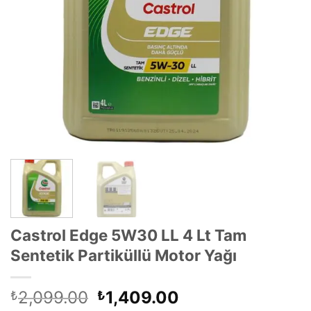
Castrol Edge 5W30 LL 4 Lt Tam
Sentetik Partiküllü Motor Yağı
Orijinal
Şu
2,099.00
1,409.00
₺
₺