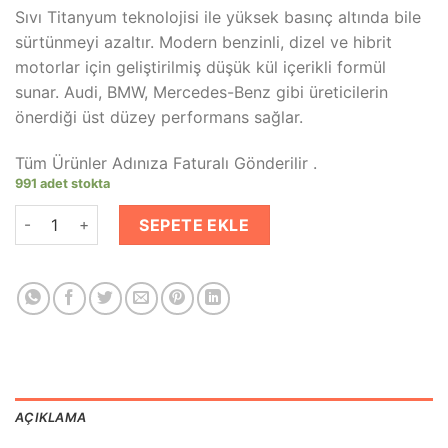
fiyat:
andaki
Sıvı Titanyum teknolojisi ile yüksek basınç altında bile
₺2,099.00.
fiyat:
sürtünmeyi azaltır. Modern benzinli, dizel ve hibrit
₺1,409.00.
motorlar için geliştirilmiş düşük kül içerikli formül
sunar. Audi, BMW, Mercedes-Benz gibi üreticilerin
önerdiği üst düzey performans sağlar.
Tüm Ürünler Adınıza Faturalı Gönderilir .
991 adet stokta
Castrol Edge 5W30 LL 4 Lt Tam Sentetik Partiküllü Motor Yağı
SEPETE EKLE
AÇIKLAMA