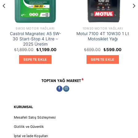
5W30 MOTOR YAĞLARI
10W30 MOTOR YAĞLARI
Castrol Magnatec A5 5W-
Motul 7100 4T 10W30 1 Lt
30 Start-Stop 4 Litre –
Motosiklet Yağı
2025 Üretim
Orijinal
Şu
Orijinal
Şu
₺
1,899.00
₺
1,199.00
₺
699.00
₺
599.00
ki
fiyat:
andaki
fiyat:
andaki
₺1,899.00.
fiyat:
₺699.00.
fiyat:
SEPETE EKLE
SEPETE EKLE
7.00.
₺1,199.00.
₺599.00
KURUMSAL
Mesafeli Satış Sözleşmesi
Gizlilik ve Güvenlik
İptal ve İade Koşulları