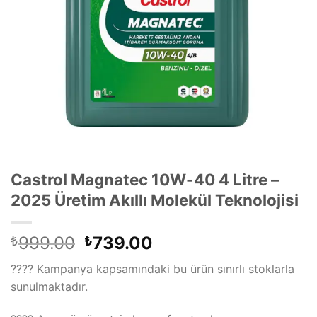
Castrol Magnatec 10W-40 4 Litre –
2025 Üretim Akıllı Molekül Teknolojisi
Orijinal
Şu
999.00
739.00
₺
₺
fiyat:
andaki
???? Kampanya kapsamındaki bu ürün sınırlı stoklarla
₺999.00.
fiyat:
sunulmaktadır.
₺739.00.