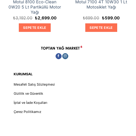
Motul 8100 Eco-Clean
Motul 7100 4T 10W30 1 Lt
0W20 5 Lt Partiküllü Motor
Motosiklet Yağı
Yağı
Orijinal
Şu
Orijinal
Şu
₺
3,192.00
₺
2,699.00
₺
699.00
₺
599.00
i
fiyat:
andaki
fiyat:
andaki
₺3,192.00.
fiyat:
₺699.00.
fiyat:
SEPETE EKLE
SEPETE EKLE
6.00.
₺2,699.00.
₺599.00
KURUMSAL
Mesafeli Satış Sözleşmesi
Gizlilik ve Güvenlik
İptal ve İade Koşulları
Çerez Politikamız