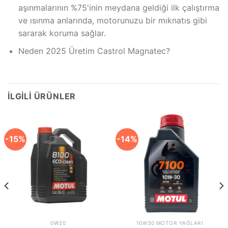
aşınmalarının %75'inin meydana geldiği ilk çalıştırma
ve ısınma anlarında, motorunuzu bir mıknatıs gibi
sararak koruma sağlar.
Neden 2025 Üretim Castrol Magnatec?
İLGILI ÜRÜNLER
-15%
-14%
0W20
10W30 MOTOR YAĞLARI