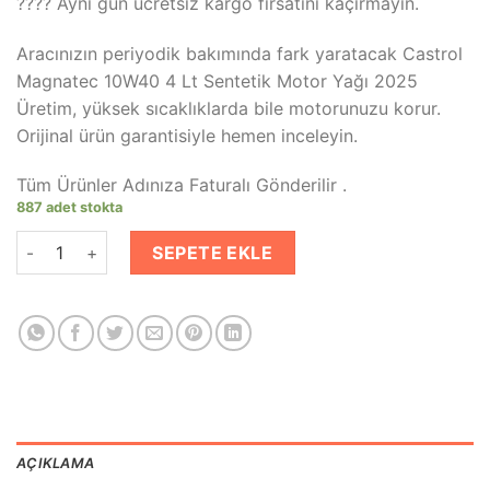
???? Aynı gün ücretsiz kargo fırsatını kaçırmayın.
Aracınızın periyodik bakımında fark yaratacak Castrol
Magnatec 10W40 4 Lt Sentetik Motor Yağı 2025
Üretim, yüksek sıcaklıklarda bile motorunuzu korur.
Orijinal ürün garantisiyle hemen inceleyin.
Tüm Ürünler Adınıza Faturalı Gönderilir .
887 adet stokta
Castrol Magnatec 10W-40 4 Litre - 2025 Üretim Akıllı Molekül
SEPETE EKLE
AÇIKLAMA