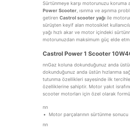
Sürtünmeye karşı motorunuzu koruma altın
Power Scooter
, ısınma ve aşınma probl
getiren
Castrol scooter yağı
ile motoru
sürüşten keyif alan motosiklet kullanıcıl
yağı hızlı akar ve motor içindeki sürt
motorunuzdan maksimum güç elde etmen
Castrol Power 1 Scooter 10W40
nnGaz koluna dokunduğunuz anda üstü
dokunduğunuz anda üstün hızlanma sağla
tutunma özellikleri sayesinde ilk terci
özelliklerine sahiptir. Motor yakıt isr
scooter motorları için özel olarak formü
nn
Motor parçalarının sürtünme sonucu a
nn