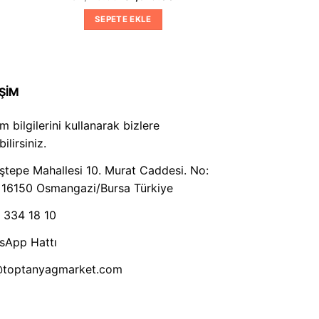
daki
fiyat:
andaki
at:
₺2,119.00.
fiyat:
SEPETE EKLE
019.00.
₺1,619.00.
İŞİM
şim bilgilerini kullanarak bizlere
ilirsiniz.
tepe Mahallesi 10. Murat Caddesi. No:
 16150 Osmangazi/Bursa Türkiye
 334 18 10
sApp Hattı
@toptanyagmarket.com