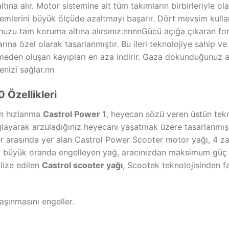
a alır. Motor sistemine ait tüm takımların birbirleriyle ol
emlerini büyük ölçüde azaltmayı başarır. Dört mevsim kullan
nuzu tam koruma altına alırsınız.nnnnGücü açığa çıkaran f
arına özel olarak tasarlanmıştır. Bu ileri teknolojiye sahip v
ünmeden oluşan kayıpları en aza indirir. Gaza dokunduğun
izi sağlar.nn
 Özellikleri
n hızlanma
Castrol Power 1
, heyecan sözü veren üstün tek
yarak arzuladığınız heyecanı yaşatmak üzere tasarlanmıştı
hler arasında yer alan Castrol Power Scooter motor yağı, 4 z
afını büyük oranda engelleyen yağ, aracınızdan maksimum gü
lize edilen
Castrol scooter yağı
, Scootek teknolojisinden fa
şınmasını engeller.