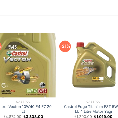
%
-21%
CASTROL
CASTROL
strol Vecton 10W40 E4 E7 20
Castrol Edge Titanium FST 5
Lt
LL 4 Litre Motor Yağı
Orijinal
Şu
Orijinal
Şu
₺
4,874.00
₺
3,308.00
₺
1,290.00
₺
1,019.00