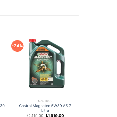
-24%
CASTROL
W30
Castrol Magnatec 5W30 A5 7
Litre
Orijinal
Şu
₺
2,119.00
₺
1,619.00