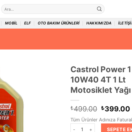
Ara:
MOBIL
ELF
OTO BAKIM ÜRÜNLERI
HAKKIMIZDA
İLETIŞ
Castrol Power 1
10W40 4T 1 Lt
Motosiklet Yağı
Orijinal
499.00
399.00
₺
₺
fiyat:
Tüm Ürünler Adınıza Faturalı
₺499.00
Castrol Power 1 Scooter 10W40
SEPETE E