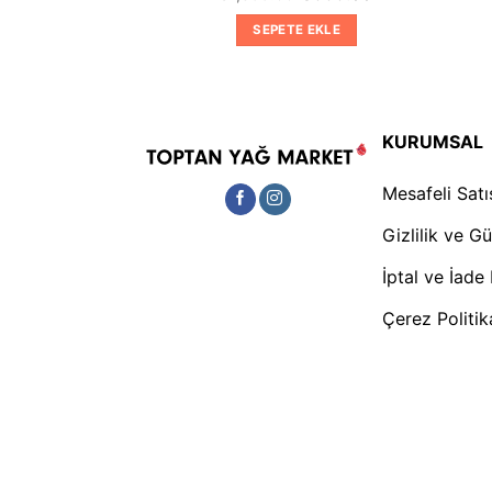
fiyat:
andaki
fiyat:
andaki
₺999.00.
fiyat:
₺1,899.00.
fiyat:
TE EKLE
SEPETE EKLE
₺659.00.
₺999.00.
KURUMSAL
Mesafeli Sat
Gizlilik ve G
İptal ve İade 
Çerez Politi