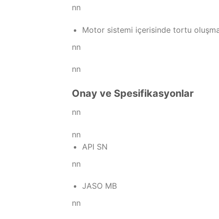
nn
Motor sistemi içerisinde tortu oluşm
nn
nn
Onay ve Spesifikasyonlar
nn
nn
API SN
nn
JASO MB
nn