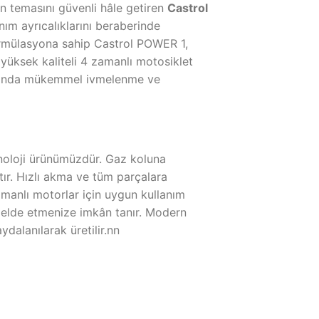
an temasını güvenli hâle getiren
Castrol
ım ayrıcalıklarını beraberinde
ormülasyona sahip Castrol POWER 1,
e yüksek kaliteli 4 zamanlı motosiklet
uz anda mükemmel ivmelenme ve
noloji ürünümüzdür. Gaz koluna
r. Hızlı akma ve tüm parçalara
amanlı motorlar için uygun kullanım
ç elde etmenize imkân tanır. Modern
ydalanılarak üretilir.nn