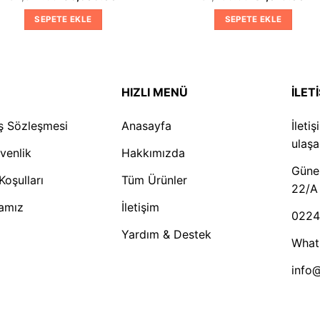
fiyat:
andaki
fiyat:
an
₺4,874.00.
fiyat:
₺1,290.00.
fiy
SEPETE EKLE
SEPETE EKLE
₺3,308.00.
₺1,
HIZLI MENÜ
İLET
ış Sözleşmesi
Anasayfa
İleti
ulaşab
üvenlik
Hakkımızda
Güneş
Koşulları
Tüm Ürünler
22/A
kamız
İletişim
0224
Yardım & Destek
What
info