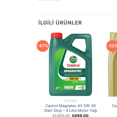
İLGILI ÜRÜNLER
-47%
-32
STROL
CASTROL
atec 10W-40 – 4
Castrol Magnatec A5 5W-30
Ca
otor Yağı
Start Stop – 4 Litre Motor Yağı
Orijinal
Şu
Orijinal
Şu
₺
659.00
₺
1,899.00
₺
999.00