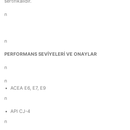
sertifikalıdır.
n
n
PERFORMANS SEVİYELERİ VE ONAYLAR
n
n
ACEA E6, E7, E9
n
API CJ-4
n