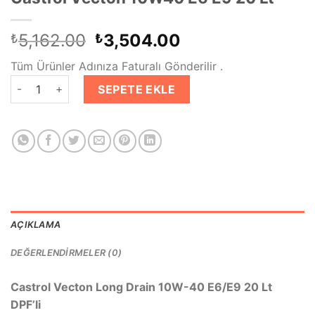
Orijinal
Şu
5,162.00
3,504.00
₺
₺
fiyat:
andaki
Tüm Ürünler Adınıza Faturalı Gönderilir .
₺5,162.00.
fiyat:
Castrol Vecton 10W40 E6 E9 20 Lt adet
₺3,504.00.
SEPETE EKLE
AÇIKLAMA
DEĞERLENDIRMELER (0)
Castrol Vecton Long Drain 10W-40 E6/E9 20 Lt
DPF’li