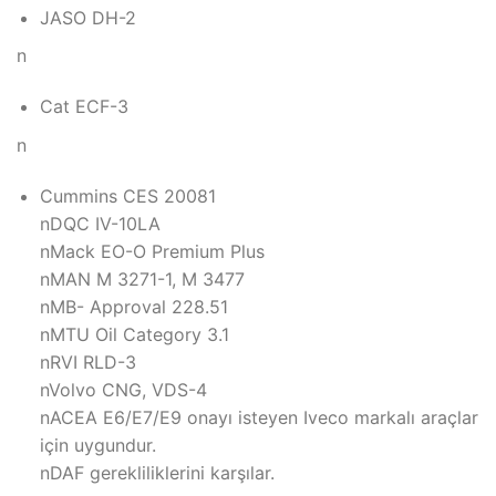
JASO DH-2
n
Cat ECF-3
n
Cummins CES 20081
nDQC IV-10LA
nMack EO-O Premium Plus
nMAN M 3271-1, M 3477
nMB- Approval 228.51
nMTU Oil Category 3.1
nRVI RLD-3
nVolvo CNG, VDS-4
nACEA E6/E7/E9 onayı isteyen Iveco markalı araçlar
için uygundur.
nDAF gerekliliklerini karşılar.