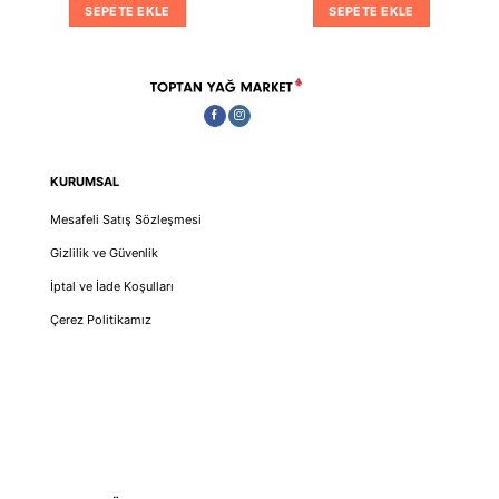
:
₺3,091.00.
fiyat:
₺2,522.00.
fiyat:
SEPETE EKLE
SEPETE EKLE
04.00.
₺2,380.00.
₺1,489
KURUMSAL
Mesafeli Satış Sözleşmesi
Gizlilik ve Güvenlik
İptal ve İade Koşulları
Çerez Politikamız