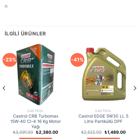
n
İLGILI ÜRÜNLER
-23%
-41%
CASTROL
CASTROL
Castrol CRB Turbomax
Castrol EDGE 5W30 LL 5
15W-40 CI-4 16 Kg Motor
Litre Partiküllü DPF
Yağı
Orijinal
Şu
Orijinal
Şu
₺
3,091.00
₺
2,380.00
₺
2,522.00
₺
1,489.00
ki
fiyat:
andaki
fiyat:
andaki