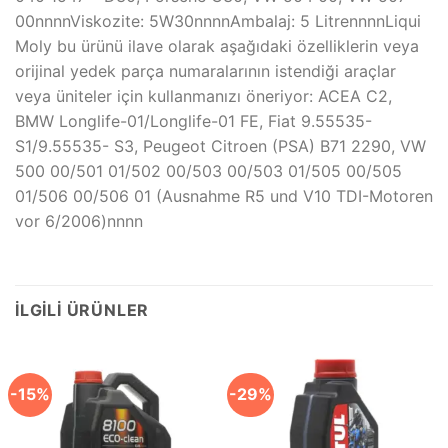
00nnnnViskozite: 5W30nnnnAmbalaj: 5 LitrennnnLiqui
Moly bu ürünü ilave olarak aşağıdaki özelliklerin veya
orijinal yedek parça numaralarının istendiği araçlar
veya üniteler için kullanmanızı öneriyor: ACEA C2,
BMW Longlife-01/Longlife-01 FE, Fiat 9.55535-
S1/9.55535- S3, Peugeot Citroen (PSA) B71 2290, VW
500 00/501 01/502 00/503 00/503 01/505 00/505
01/506 00/506 01 (Ausnahme R5 und V10 TDI-Motoren
vor 6/2006)nnnn
İLGILI ÜRÜNLER
-15%
-29%