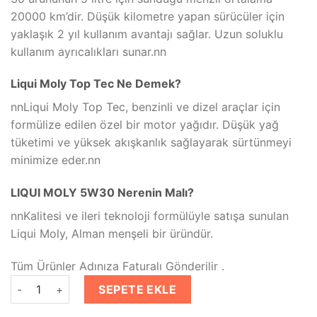
20000 km’dir. Düşük kilometre yapan sürücüler için
yaklaşık 2 yıl kullanım avantajı sağlar. Uzun soluklu
kullanım ayrıcalıkları sunar.nn
Liqui Moly Top Tec Ne Demek?
nnLiqui Moly Top Tec, benzinli ve dizel araçlar için
formülize edilen özel bir motor yağıdır. Düşük yağ
tüketimi ve yüksek akışkanlık sağlayarak sürtünmeyi
minimize eder.nn
LIQUI MOLY 5W30 Nerenin Malı?
nnKalitesi ve ileri teknoloji formülüyle satışa sunulan
Liqui Moly, Alman menşeli bir üründür.
Tüm Ürünler Adınıza Faturalı Gönderilir .
LIQUI MOLY 5W-30 TOP TEC 4200 Motor Yağı Tam Sentetik 5 L
SEPETE EKLE