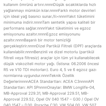
kullanım ömrünü artırır.nnnnDüşük sıcaklıklarda hızlı
yağlanmayı mümkün kılar.nnnnFarklı motor devirleri
için ideal yağ basıncı sunar./li>nnnnYakıt tüketimini
minimuma indirir.nnnnTam sentetik yapısı kaliteli bir
performans sağlar.nnnnYakıt tüketimini ve egzoz
emisyonunu azaltır.nnnnEgzoz emisyonunu
azaltır.nnnnBaşarılı bir motor temizliği
gerçekleştirir.nnnnDizel Partikül Filtreli (DPF) araçlarda
kullanılabilir.nnnnBenzinli ve dizel motorlu (partikül
filtreli veya filtresiz) araçlar için tüm yıl kullanabilecek
düşük viskoziteli motor yağı. (İstisna: 06.2006 öncesi
R5 ve V10 TDI motorları). Euro 4, 5 ve 6 egzoz gazı
normlarına uygundur.nnnnTeknik Özellik
DeğerlerinnnnACEA Standartları: ACEA C3nnnnAPI
Standartları: API SPnnnnOnaylar: BMW Longlife-04,
MB-Approval 229.31, MB-Approval 229.51, MB-
Approval 229.52, Opel OV 040 1547 – G30 / Opel OV
040 1547 – D30, Porsche C30, VW 504 00, VW 507