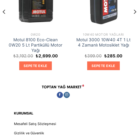
0W20
10W40 MOTOR YAĞLARI
Motul 8100 Eco-Clean
Motul 3000 10W40 4T 1 Lt
0W20 5 Lt Partiküllü Motor
4 Zamanlı Motosiklet Yağı
Yağı
Orijinal
Şu
Orijinal
Şu
₺
3,192.00
₺
2,699.00
₺
399.00
₺
285.00
fiyat:
andaki
fiyat:
andaki
₺3,192.00.
fiyat:
₺399.00.
fiyat:
SEPETE EKLE
SEPETE EKLE
0.
₺2,699.00.
₺285.00
KURUMSAL
Mesafeli Satış Sözleşmesi
Gizlilik ve Güvenlik