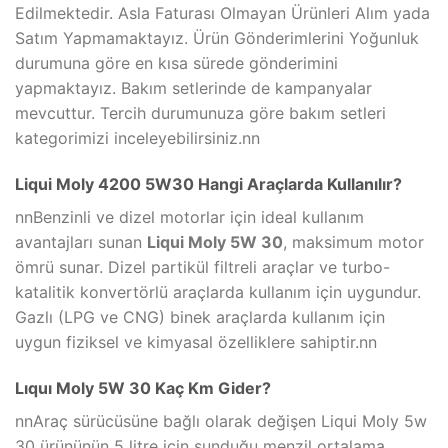
Edilmektedir. Asla Faturası Olmayan Ürünleri Alım yada
Satım Yapmamaktayız. Ürün Gönderimlerini Yoğunluk
durumuna göre en kısa sürede gönderimini
yapmaktayız. Bakım setlerinde de kampanyalar
mevcuttur. Tercih durumunuza göre bakım setleri
kategorimizi inceleyebilirsiniz.nn
Liqui Moly 4200 5W30 Hangi Araçlarda Kullanılır?
nnBenzinli ve dizel motorlar için ideal kullanım
avantajları sunan
Liqui Moly 5W 30
, maksimum motor
ömrü sunar. Dizel partikül filtreli araçlar ve turbo-
katalitik konvertörlü araçlarda kullanım için uygundur.
Gazlı (LPG ve CNG) binek araçlarda kullanım için
uygun fiziksel ve kimyasal özelliklere sahiptir.nn
Lıquı Moly 5W 30 Kaç Km Gider?
nnAraç sürücüsüne bağlı olarak değişen Liqui Moly 5w
30 ürününün 5 litre için sunduğu menzil ortalama