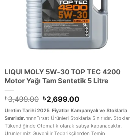
LIQUI MOLY 5W-30 TOP TEC 4200
Motor Yağı Tam Sentetik 5 Litre
Orijinal
Şu
3,499.00
2,699.00
₺
₺
fiyat:
andaki
Üretim Tarihi 2025 Fiyatlar Kampanyalı ve Stoklarla
₺3,499.00.
fiyat:
Sınırlıdır.
nnnnFırsat Ürünleri Stoklarla Sınırlıdır. Stoklar
₺2,699.00.
Tükendiğinde Otomatik olarak satışa kapanacaktır.
Ürünlerimiz Güvenilir Tedarikçilerden Temin