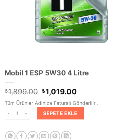
Mobil 1 ESP 5W30 4 Litre
Orijinal
Şu
1,899.00
1,019.00
₺
₺
fiyat:
andaki
Tüm Ürünler Adınıza Faturalı Gönderilir .
₺1,899.00.
fiyat:
Mobil 1 ESP 5W30 4 Litre adet
₺1,019.00.
SEPETE EKLE