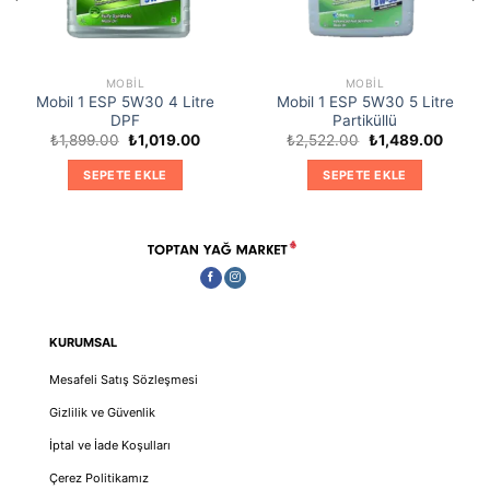
MOBIL
MOBIL
Mobil 1 ESP 5W30 4 Litre
Mobil 1 ESP 5W30 5 Litre
DPF
Partiküllü
Orijinal
Şu
Orijinal
Şu
₺
1,899.00
₺
1,019.00
₺
2,522.00
₺
1,489.00
i
fiyat:
andaki
fiyat:
andaki
₺1,899.00.
fiyat:
₺2,522.00.
fiyat:
SEPETE EKLE
SEPETE EKLE
9.00.
₺1,019.00.
₺1,489
KURUMSAL
Mesafeli Satış Sözleşmesi
Gizlilik ve Güvenlik
İptal ve İade Koşulları
Çerez Politikamız