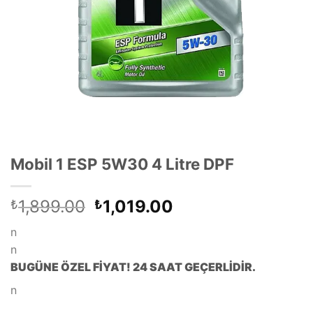
Mobil 1 ESP 5W30 4 Litre DPF
Orijinal
Şu
1,899.00
1,019.00
₺
₺
fiyat:
andaki
n
₺1,899.00.
fiyat:
n
₺1,019.00.
BUGÜNE ÖZEL FİYAT! 24 SAAT GEÇERLİDİR.
n