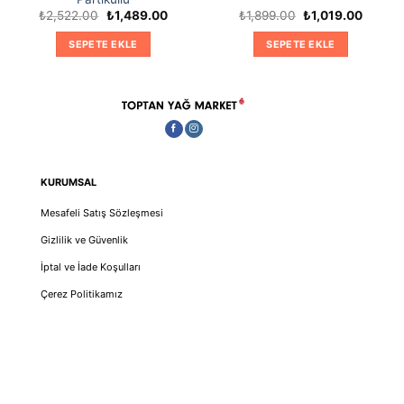
Orijinal
Şu
Orijinal
Şu
₺
2,522.00
₺
1,489.00
₺
1,899.00
₺
1,019.00
i
fiyat:
andaki
fiyat:
andaki
₺2,522.00.
fiyat:
₺1,899.00.
fiyat:
SEPETE EKLE
SEPETE EKLE
9.00.
₺1,489.00.
₺1,019.
KURUMSAL
Mesafeli Satış Sözleşmesi
Gizlilik ve Güvenlik
İptal ve İade Koşulları
Çerez Politikamız