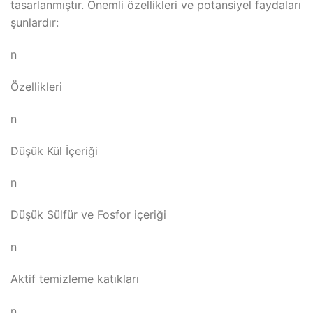
tasarlanmıştır. Önemli özellikleri ve potansiyel faydaları
şunlardır:
n
Özellikleri
n
Düşük Kül İçeriği
n
Düşük Sülfür ve Fosfor içeriği
n
Aktif temizleme katıkları
n