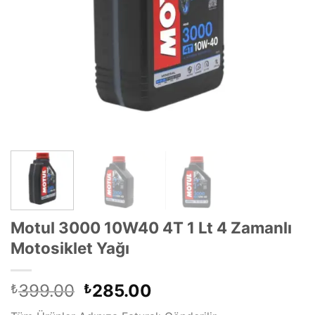
Motul 3000 10W40 4T 1 Lt 4 Zamanlı
Motosiklet Yağı
Orijinal
Şu
399.00
285.00
₺
₺
fiyat:
andaki