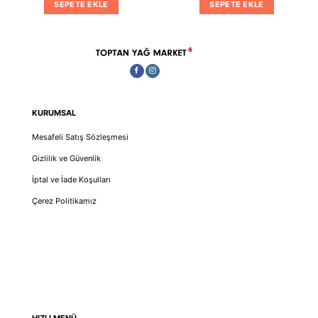
SEPETE EKLE
SEPETE EKLE
0.
₺819.00.
₺2,197
KURUMSAL
Mesafeli Satış Sözleşmesi
Gizlilik ve Güvenlik
İptal ve İade Koşulları
Çerez Politikamız
HIZLI MENÜ