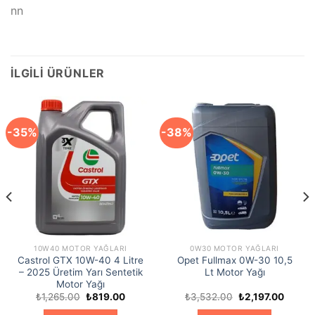
nn
İLGILI ÜRÜNLER
-35%
-38%
10W40 MOTOR YAĞLARI
0W30 MOTOR YAĞLARI
Castrol GTX 10W-40 4 Litre
Opet Fullmax 0W-30 10,5
– 2025 Üretim Yarı Sentetik
Lt Motor Yağı
Motor Yağı
Orijinal
Şu
Orijinal
Şu
₺
1,265.00
₺
819.00
₺
3,532.00
₺
2,197.00
fiyat:
andaki
fiyat:
andaki
₺1,265.00.
fiyat:
₺3,532.00.
fiyat: