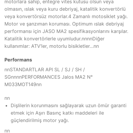
motorlara sahip, entegre vites kutusu olsun veya
olmasın, ıslak veya kuru debriyaj, katalitik konvertörlü
veya konvertörsüz motorlar.4 Zamanlı motosiklet yağı.
Motor ve şanzıman koruması. Optimum ıslak debriyaj
performansı için JASO MA2 spesifikasyonlarını karşılar.
Katalitik konvertörlerle uyumludur.nnnnDiğer
kullanımlar: ATV’ler, motorlu bisikletler…nn
Performans
nnSTANDARTLAR API SL / SJ / SH /
SGnnnnPERFORMANCES Jalos MA2 N°
M033MOT149nn
nn
Dişlilerin korunmasını sağlayarak uzun ömür garanti
etmek için Aşırı Basınç katkı maddeleri ile
güçlendirilmiş motor yağı.
nn