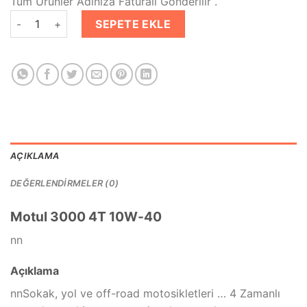
Tüm Ürünler Adınıza Faturalı Gönderilir .
₺399.00.
fiyat:
Motul 3000 10W40 4T 1 Lt 4 Zamanlı Motosiklet Yağı adet
₺285.00.
SEPETE EKLE
AÇIKLAMA
DEĞERLENDIRMELER (0)
Motul 3000 4T 10W-40
nn
Açıklama
nnSokak, yol ve off-road motosikletleri … 4 Zamanlı