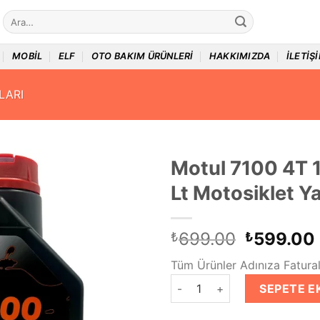
Ara:
MOBIL
ELF
OTO BAKIM ÜRÜNLERI
HAKKIMIZDA
İLETIŞ
LARI
Motul 7100 4T
Lt Motosiklet Y
Orijinal
699.00
599.00
₺
₺
fiyat:
Tüm Ürünler Adınıza Faturalı
₺699.00
Motul 7100 4T 10W50 1 Lt Mot
SEPETE E