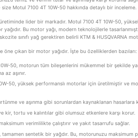
e size Motul 7100 4T 10W-50 hakkında detaylı bir inceleme.
ı üretiminde lider bir markadır. Motul 7100 4T 10W-50, yüks
or yağıdır. Bu motor yağı, modern teknolojilerle tasarlanmışt
kozite sınıfı yağ gerektiren belirli KTM & HUSQVARNA moto
 öne çıkan bir motor yağıdır. İşte bu özelliklerden bazıları:
-50, motorun tüm bileşenlerini mükemmel bir şekilde yağl
a az aşınır.
0W-50, yüksek performanslı motorlar için üretilmiştir ve
sürtünme ve aşınma gibi sorunlardan kaynaklanan hasarlara 
kir, tortu ve kalıntılar gibi olumsuz etkenlere karşı korur.
aksimum verimlilikte çalıştırır ve yakıt tasarrufu sağlar.
 tamamen sentetik bir yağdır. Bu, motorunuzu maksimum pe