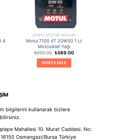
20W50 MOTOR YAĞLARI
0 4
Motul 7100 4T 20W50 1 Lt
Motosiklet Yağı
Orijinal
Şu
₺
699.00
₺
589.00
aki
fiyat:
andaki
t:
₺699.00.
fiyat:
SEPETE EKLE
216.00.
₺589.00.
İŞİM
şim bilgilerini kullanarak bizlere
ilirsiniz.
tepe Mahallesi 10. Murat Caddesi. No:
 16150 Osmangazi/Bursa Türkiye