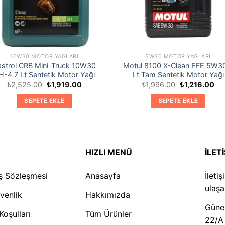
10W30 MOTOR YAĞLARI
5W30 MOTOR YAĞLARI
astrol CRB Mini-Truck 10W30
Motul 8100 X-Clean EFE 5W3
H-4 7 Lt Sentetik Motor Yağı
Lt Tam Sentetik Motor Yağı
Orijinal
Şu
Orijinal
Şu
₺
2,525.00
₺
1,919.00
₺
1,996.00
₺
1,216.00
fiyat:
andaki
fiyat:
and
₺2,525.00.
fiyat:
₺1,996.00.
fiya
SEPETE EKLE
SEPETE EKLE
₺1,919.00.
₺1,
HIZLI MENÜ
İLET
ış Sözleşmesi
Anasayfa
İleti
ulaşab
üvenlik
Hakkımızda
Güneş
Koşulları
Tüm Ürünler
22/A