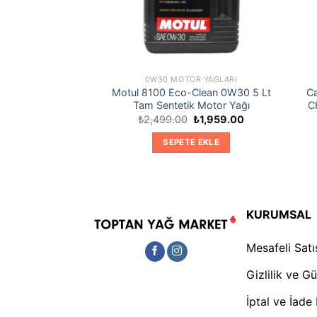
OR YAĞLARI
0W30 MOTOR YAĞLARI
 0W-30 10,5 Lt
Motul 8100 Eco-Clean 0W30 5 Lt
C
r Yağı
Tam Sentetik Motor Yağı
C
Orijinal
Şu
Orijinal
Şu
0
₺
2,197.00
₺
2,499.00
₺
1,959.00
fiyat:
andaki
fiyat:
andaki
₺3,532.00.
fiyat:
₺2,499.00.
fiyat:
TE EKLE
SEPETE EKLE
₺2,197.00.
₺1,959.00.
KURUMSAL
Mesafeli Sat
Gizlilik ve G
İptal ve İade 