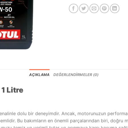
AÇIKLAMA
DEĞERLENDIRMELER (0)
 Litre
renalinle dolu bir deneyimdir. Ancak, motorunuzun perform
mlidir. Bu bakımların en önemli parçalarından biri, doğru 
runuzu temiz ve verimli tutar ve aşınmaya karşı koruma sağlar