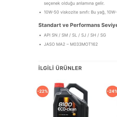
seçenek olduğu anlamına gelir.
10W-50 viskozite sınıfı: Bu yağ, 10W-
Standart ve Performans Seviye
API SN / SM / SL / SJ / SH / SG
JASO MA2 – M033MOT162
İLGILI ÜRÜNLER
-22%
-24