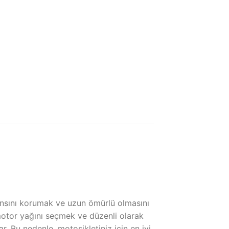
ansını korumak ve uzun ömürlü olmasını
motor yağını seçmek ve düzenli olarak
. Bu nedenle, motosikletiniz için en iyi