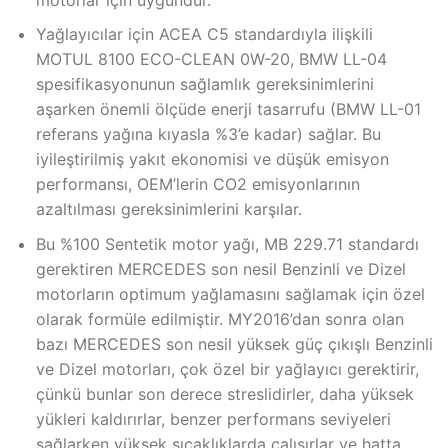
Yağlayıcılar için ACEA C5 standardıyla ilişkili
MOTUL 8100 ECO-CLEAN 0W-20, BMW LL-04
spesifikasyonunun sağlamlık gereksinimlerini
aşarken önemli ölçüde enerji tasarrufu (BMW LL-01
referans yağına kıyasla %3’e kadar) sağlar. Bu
iyileştirilmiş yakıt ekonomisi ve düşük emisyon
performansı, OEM’lerin CO2 emisyonlarının
azaltılması gereksinimlerini karşılar.
Bu %100 Sentetik motor yağı, MB 229.71 standardı
gerektiren MERCEDES son nesil Benzinli ve Dizel
motorların optimum yağlamasını sağlamak için özel
olarak formüle edilmiştir. MY2016’dan sonra olan
bazı MERCEDES son nesil yüksek güç çıkışlı Benzinli
ve Dizel motorları, çok özel bir yağlayıcı gerektirir,
çünkü bunlar son derece streslidirler, daha yüksek
yükleri kaldırırlar, benzer performans seviyeleri
sağlarken yüksek sıcaklıklarda çalışırlar ve hatta