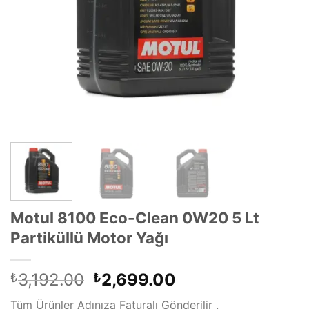
Motul 8100 Eco-Clean 0W20 5 Lt
Partiküllü Motor Yağı
Orijinal
Şu
3,192.00
2,699.00
₺
₺
fiyat:
andaki
Tüm Ürünler Adınıza Faturalı Gönderilir .