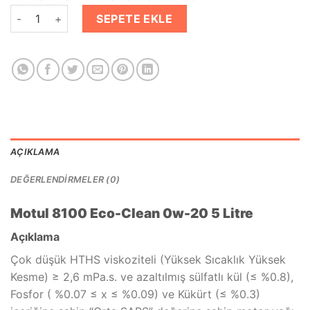
₺3,192.00.
fiyat:
Motul 8100 Eco-Clean 0W20 5 Lt Partiküllü Motor Yağı adet
₺2,699.00.
SEPETE EKLE
AÇIKLAMA
DEĞERLENDIRMELER (0)
Motul 8100 Eco-Clean 0w-20 5 Litre
Açıklama
Çok düşük HTHS viskoziteli (Yüksek Sıcaklık Yüksek
Kesme) ≥ 2,6 mPa.s. ve azaltılmış sülfatlı kül (≤ %0.8),
Fosfor ( %0.07 ≤ x ≤ %0.09) ve Kükürt (≤ %0.3)