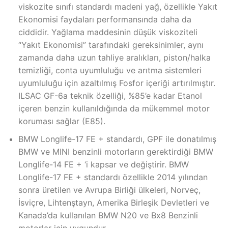
viskozite sınıfı standardı madeni yağ, özellikle Yakıt
Ekonomisi faydaları performansında daha da
ciddidir. Yağlama maddesinin düşük viskoziteli
“Yakıt Ekonomisi” tarafındaki gereksinimler, aynı
zamanda daha uzun tahliye aralıkları, piston/halka
temizliği, conta uyumluluğu ve arıtma sistemleri
uyumluluğu için azaltılmış Fosfor içeriği artırılmıştır.
ILSAC GF-6a teknik özelliği, %85’e kadar Etanol
içeren benzin kullanıldığında da mükemmel motor
koruması sağlar (E85).
BMW Longlife-17 FE + standardı, GPF ile donatılmış
BMW ve MINI benzinli motorların gerektirdiği BMW
Longlife-14 FE + ‘i kapsar ve değiştirir. BMW
Longlife-17 FE + standardı özellikle 2014 yılından
sonra üretilen ve Avrupa Birliği ülkeleri, Norveç,
İsviçre, Lihtenştayn, Amerika Birleşik Devletleri ve
Kanada’da kullanılan BMW N20 ve Bx8 Benzinli
motorlar için uygundur.