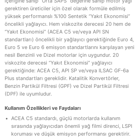
içeriğine sahip “Orta SAPS” değerine sahip motor yağı
gerektiren üreticiler için özel olarak formüle edilmiş
yüksek performanslı %100 Sentetik “Yakıt Ekonomisi”
öncelikli yağlayıcı. Hem viskozite derecesi 20 hem de
“Yakıt Ekonomisi” (ACEA C5 ve/veya API SN
standartları) öncelikli bir yağlayıcı gerektiğinde Euro 4,
Euro 5 ve Euro 6 emisyon standartlarını karşılayan yeni
nesil Benzinli ve Dizel motorlar için uygundur. 20
viskozite derecesi “Yakıt Ekonomisi” yağlayıcı
gerektiğinde: ACEA C5, API SP ve/veya ILSAC GF-6a
Plus standartları gereklidir. Katalitik Konvertörler,
Benzin Partikül Filtresi (GPF) ve Dizel Partikül Filtresi
(DPF) ile uyumludur.
Kullanım Özellikleri ve Faydaları
ACEA C5 standardı, güçlü motorlarda kullanım
sırasında yağlayıcıdan önemli yağ filmi direnci, LSPI
koruması ve düşük emisyon performansı gerektirir.