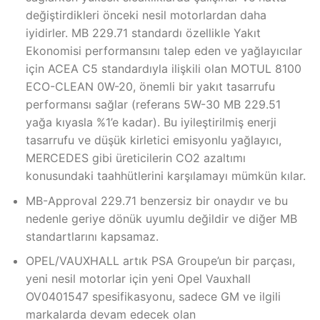
değiştirdikleri önceki nesil motorlardan daha
iyidirler. MB 229.71 standardı özellikle Yakıt
Ekonomisi performansını talep eden ve yağlayıcılar
için ACEA C5 standardıyla ilişkili olan MOTUL 8100
ECO-CLEAN 0W-20, önemli bir yakıt tasarrufu
performansı sağlar (referans 5W-30 MB 229.51
yağa kıyasla %1’e kadar). Bu iyileştirilmiş enerji
tasarrufu ve düşük kirletici emisyonlu yağlayıcı,
MERCEDES gibi üreticilerin CO2 azaltımı
konusundaki taahhütlerini karşılamayı mümkün kılar.
MB-Approval 229.71 benzersiz bir onaydır ve bu
nedenle geriye dönük uyumlu değildir ve diğer MB
standartlarını kapsamaz.
OPEL/VAUXHALL artık PSA Groupe’un bir parçası,
yeni nesil motorlar için yeni Opel Vauxhall
OV0401547 spesifikasyonu, sadece GM ve ilgili
markalarda devam edecek olan