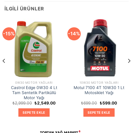
İLGILI ÜRÜNLER
-15%
-14%
0W30 MOTOR YAĞLARI
10W30 MOTOR YAĞLARI
Castrol Edge 0W30 4 Lt
Motul 7100 4T 10W30 1 Lt
Tam Sentetik Partiküllü
Motosiklet Yağı
Motor Yağı
Orijinal
Şu
Orijinal
Şu
₺
2,999.00
₺
2,549.00
₺
699.00
₺
599.00
fiyat:
andaki
fiyat:
andaki
₺2,999.00.
fiyat:
₺699.00.
fiyat:
SEPETE EKLE
SEPETE EKLE
0.
₺2,549.00.
₺599.00