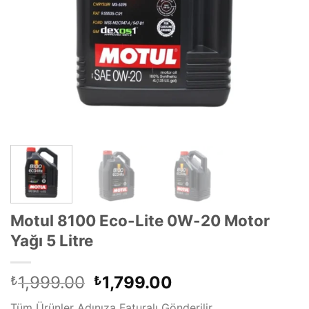
Motul 8100 Eco-Lite 0W-20 Motor
Yağı 5 Litre
Orijinal
Şu
1,999.00
1,799.00
₺
₺
fiyat:
andaki
Tüm Ürünler Adınıza Faturalı Gönderilir .