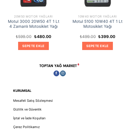
20W50 MOTOR YAĞLARI
10W40 MOTOR YAĞLARI
Motul 3000 20W50 4T 1 Lt
Motul 5100 10W40 4T 1 Lt
4 Zamanlı Motosiklet Yağı
Motosiklet Yağı
Orijinal
Şu
Orijinal
Şu
₺
599.00
₺
480.00
₺
499.00
₺
399.00
fiyat:
andaki
fiyat:
andaki
₺599.00.
fiyat:
₺499.00.
fiyat:
SEPETE EKLE
SEPETE EKLE
0.
₺480.00.
₺399.00
KURUMSAL
Mesafeli Satış Sözleşmesi
Gizlilik ve Güvenlik
İptal ve İade Koşulları
Çerez Politikamız