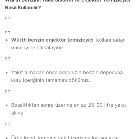
₺599.00.
fiyat:
Nasıl Kullanılır?
₺499.00.
nn
nn
Würth benzin enjektör temizleyici
, kullanmadan
önce iyice çalkalayınız.
nn
Yakıt almadan önce aracınızın benzin deposuna
kutu içeriğinin tamamını dökünüz.
nn
Boşalttıktan sonra üzerine en az 25-30 litre yakıt
alınız.
nn
Ürün kendi kendine yakıt içerisine karışacaktır.