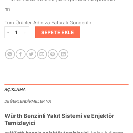
nn
Tüm Ürünler Adınıza Faturalı Gönderilir .
Würth Benzinli Yakıt Sistemi ve Enjektör Temizleyici 300 Ml a
SEPETE EKLE
AÇIKLAMA
DEĞERLENDIRMELER (0)
Würth Benzinli Yakıt Sistemi ve Enjektör
Temizleyici
nn
Würth benzin enjektör temizleyici
, kolay kullanım