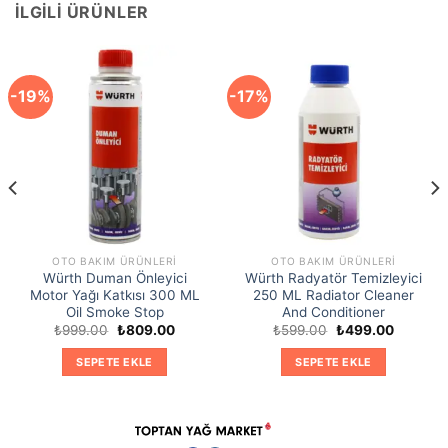
İLGILI ÜRÜNLER
-19%
-17%
OTO BAKIM ÜRÜNLERI
OTO BAKIM ÜRÜNLERI
Würth Duman Önleyici
Würth Radyatör Temizleyici
Motor Yağı Katkısı 300 ML
250 ML Radiator Cleaner
Oil Smoke Stop
And Conditioner
Orijinal
Şu
Orijinal
Şu
₺
999.00
₺
809.00
₺
599.00
₺
499.00
fiyat:
andaki
fiyat:
andaki
₺999.00.
fiyat:
₺599.00.
fiyat:
SEPETE EKLE
SEPETE EKLE
0.
₺809.00.
₺499.00