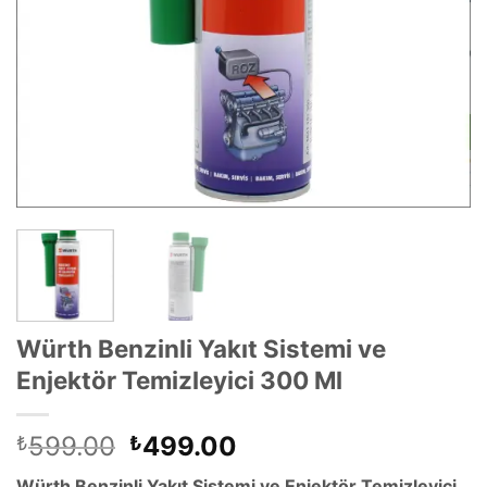
Würth Benzinli Yakıt Sistemi ve
Enjektör Temizleyici 300 Ml
Orijinal
Şu
599.00
499.00
₺
₺
fiyat:
andaki
Würth Benzinli Yakıt Sistemi ve Enjektör Temizleyici