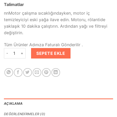
Talimatlar
nnMotor çalışma sıcaklığındayken, motor iç
temizleyiciyi eski yağa ilave edin. Motoru, rölantide
yaklaşık 10 dakika çalıştırın. Ardından yağı ve filtreyi
değiştirin.
Tüm Ürünler Adınıza Faturalı Gönderilir .
Würth Motor İçi Temizleyici 400 ML Benzinli ve Dizel Motorlar 
SEPETE EKLE
AÇIKLAMA
DEĞERLENDIRMELER (0)