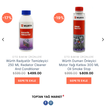
-17%
-19%
OTO BAKIM ÜRÜNLERI
OTO BAKIM ÜRÜNLERI
Würth Radyatör Temizleyici
Würth Duman Önleyici
250 ML Radiator Cleaner
Motor Yağı Katkısı 300 ML
And Conditioner
Oil Smoke Stop
Orijinal
Şu
Orijinal
Şu
₺
599.00
₺
499.00
₺
999.00
₺
809.00
fiyat:
andaki
fiyat:
andaki
₺599.00.
fiyat:
₺999.00.
fiyat:
SEPETE EKLE
SEPETE EKLE
0.
₺499.00.
₺809.00