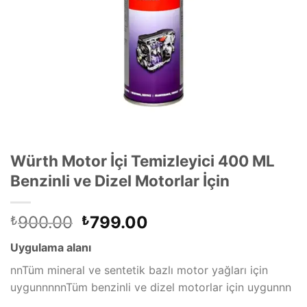
Würth Motor İçi Temizleyici 400 ML
Benzinli ve Dizel Motorlar İçin
Orijinal
Şu
900.00
799.00
₺
₺
fiyat:
andaki
Uygulama alanı
₺900.00.
fiyat:
₺799.00.
nnTüm mineral ve sentetik bazlı motor yağları için
uygunnnnnTüm benzinli ve dizel motorlar için uygunnn