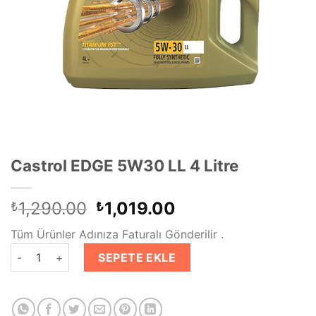
Castrol EDGE 5W30 LL 4 Litre
Orijinal
Şu
1,290.00
1,019.00
₺
₺
fiyat:
andaki
Tüm Ürünler Adınıza Faturalı Gönderilir .
₺1,290.00.
fiyat:
Castrol EDGE 5W30 LL 4 Litre adet
₺1,019.00.
SEPETE EKLE