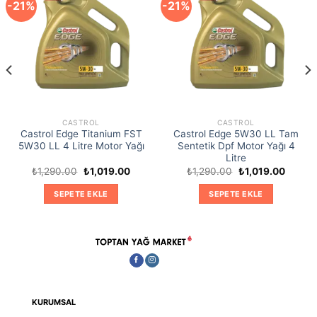
-21%
-21%
CASTROL
CASTROL
Castrol Edge Titanium FST
Castrol Edge 5W30 LL Tam
5W30 LL 4 Litre Motor Yağı
Sentetik Dpf Motor Yağı 4
Litre
Orijinal
Şu
Orijinal
Şu
₺
1,290.00
₺
1,019.00
₺
1,290.00
₺
1,019.00
ki
fiyat:
andaki
fiyat:
andaki
₺1,290.00.
fiyat:
₺1,290.00.
fiyat:
SEPETE EKLE
SEPETE EKLE
9.00.
₺1,019.00.
₺1,019.
KURUMSAL