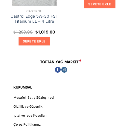
₺1,290.00.
fiyat:
SEPETE EKLE
₺1,019.
CASTROL
Castrol Edge 5W-30 FST
Titanium LL – 4 Litre
Orijinal
Şu
₺
1,290.00
₺
1,019.00
fiyat:
andaki
₺1,290.00.
fiyat:
SEPETE EKLE
₺1,019.00.
KURUMSAL
Mesafeli Satış Sözleşmesi
Gizlilik ve Güvenlik
İptal ve İade Koşulları
Çerez Politikamız