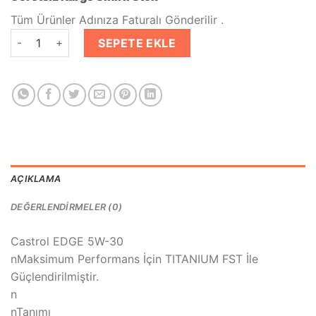
₺1,290.00.
fiyat:
₺1,019.00.
Tüm Ürünler Adınıza Faturalı Gönderilir .
Castrol Edge Titanium FST 5W30 LL 4 Litre Motor Yağı adet
SEPETE EKLE
AÇIKLAMA
DEĞERLENDIRMELER (0)
Castrol EDGE 5W-30
nMaksimum Performans İçin TITANIUM FST İle
Güçlendirilmiştir.
n
nTanımı