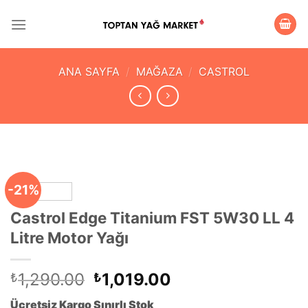
İçeriğe
atla
ANA SAYFA
/
MAĞAZA
/
CASTROL
-21%
Castrol Edge Titanium FST 5W30 LL 4
Litre Motor Yağı
Orijinal
Şu
1,290.00
1,019.00
₺
₺
fiyat:
andaki
Ücretsiz Kargo Sınırlı Stok