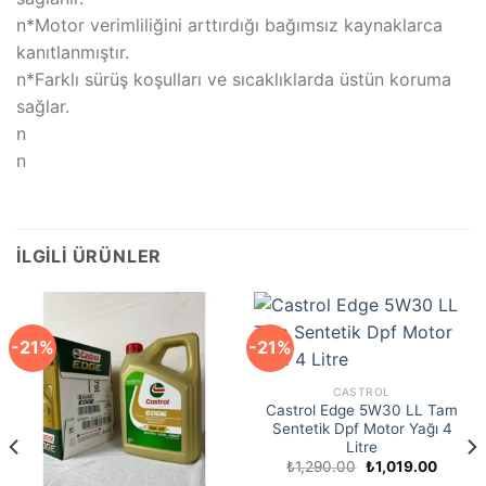
n*Motor verimliliğini arttırdığı bağımsız kaynaklarca
kanıtlanmıştır.
n*Farklı sürüş koşulları ve sıcaklıklarda üstün koruma
sağlar.
n
n
İLGILI ÜRÜNLER
-21%
-21%
CASTROL
Castrol Edge 5W30 LL Tam
Sentetik Dpf Motor Yağı 4
Litre
i
Orijinal
Şu
₺
1,290.00
₺
1,019.00
fiyat:
andaki
9.00.