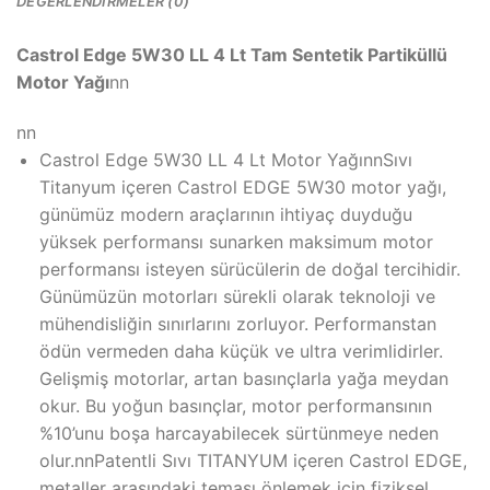
DEĞERLENDIRMELER (0)
Castrol Edge 5W30 LL 4 Lt Tam Sentetik Partiküllü
Motor Yağı
nn
nn
Castrol Edge 5W30 LL 4 Lt Motor YağınnSıvı
Titanyum içeren Castrol EDGE 5W30 motor yağı,
günümüz modern araçlarının ihtiyaç duyduğu
yüksek performansı sunarken maksimum motor
performansı isteyen sürücülerin de doğal tercihidir.
Günümüzün motorları sürekli olarak teknoloji ve
mühendisliğin sınırlarını zorluyor. Performanstan
ödün vermeden daha küçük ve ultra verimlidirler.
Gelişmiş motorlar, artan basınçlarla yağa meydan
okur. Bu yoğun basınçlar, motor performansının
%10’unu boşa harcayabilecek sürtünmeye neden
olur.nnPatentli Sıvı TITANYUM içeren Castrol EDGE,
metaller arasındaki teması önlemek için fiziksel