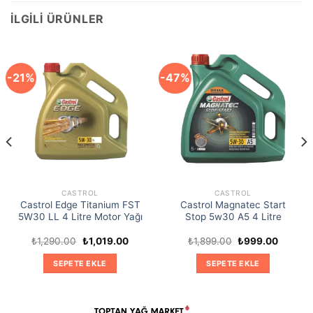
İLGILI ÜRÜNLER
-21%
-47%
CASTROL
CASTROL
Castrol Edge Titanium FST
Castrol Magnatec Start
5W30 LL 4 Litre Motor Yağı
Stop 5w30 A5 4 Litre
Orijinal
Şu
Orijinal
Şu
₺
1,290.00
₺
1,019.00
₺
1,899.00
₺
999.00
ki
fiyat:
andaki
fiyat:
andaki
₺1,290.00.
fiyat:
₺1,899.00.
fiyat:
SEPETE EKLE
SEPETE EKLE
9.00.
₺1,019.00.
₺999.00