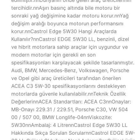
tercihidir.nnAşırı basınç altında bile motoru bir
sonraki yağ değişimine kadar motoru korur.nnYağ
değişim aralığı boyunca motorun performansını
korur.nnCastrol Edge 5W30 Hangi Araçlarda
Kullanılır?nnCastrol EDGE 5W30 LL, benzinli, dizel
ve hibrit motorlara sahip araçlar için uygundur ve
modern motorlar için gerekli en son
spesifikasyonları karşılayacak şekilde tasarlanmıştır.
Audi, BMW, Mercedes-Benz, Volkswagen, Porsche
ve Opel gibi araç üreticileri tarafından önerilen
ACEA C3 5W-30 spesifikasyonlarını destekleyen
motorlarda güvenle kullanılabilir.nnTeknik Özellik
DeğerlerinnACEA Standartları: ACEA C3nnOnaylar:
MB-Onayı 229.31 / 229.51, Porsche C30, VW 504
00 / 507 00, BMW Longlife-04nnViskozite:
5W30nnAmbalaj: 4 LitrennCastrol Edge 5W30 LL
Hakkında Sıkça Sorulan SorularnnCastrol EDGE 5W-