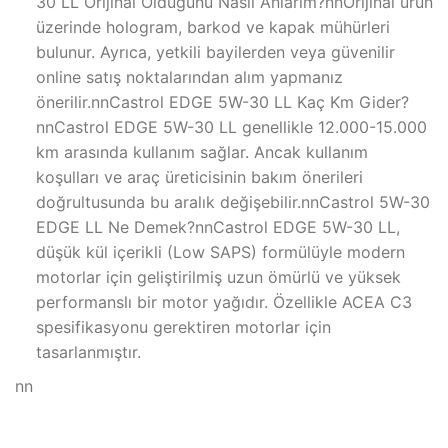
30 LL Orijinal Olduğunu Nasıl Anlarım?nnOrijinal ürün
üzerinde hologram, barkod ve kapak mühürleri
bulunur. Ayrıca, yetkili bayilerden veya güvenilir
online satış noktalarından alım yapmanız
önerilir.nnCastrol EDGE 5W-30 LL Kaç Km Gider?
nnCastrol EDGE 5W-30 LL genellikle 12.000-15.000
km arasında kullanım sağlar. Ancak kullanım
koşulları ve araç üreticisinin bakım önerileri
doğrultusunda bu aralık değişebilir.nnCastrol 5W-30
EDGE LL Ne Demek?nnCastrol EDGE 5W-30 LL,
düşük kül içerikli (Low SAPS) formülüyle modern
motorlar için geliştirilmiş uzun ömürlü ve yüksek
performanslı bir motor yağıdır. Özellikle ACEA C3
spesifikasyonu gerektiren motorlar için
tasarlanmıştır.
nn