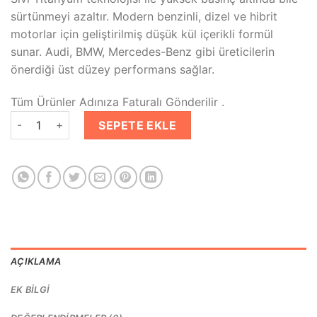
₺2,099.00.
fiyat:
sürtünmeyi azaltır. Modern benzinli, dizel ve hibrit
₺1,409.00.
motorlar için geliştirilmiş düşük kül içerikli formül
sunar. Audi, BMW, Mercedes-Benz gibi üreticilerin
önerdiği üst düzey performans sağlar.
Tüm Ürünler Adınıza Faturalı Gönderilir .
Castrol Edge 5W30 LL 4 Lt Tam Sentetik Partiküllü Motor Yağı
SEPETE EKLE
AÇIKLAMA
EK BILGI