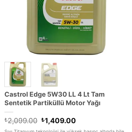
Castrol Edge 5W30 LL 4 Lt Tam
Sentetik Partiküllü Motor Yağı
Orijinal
Şu
2,099.00
1,409.00
₺
₺
fiyat:
andaki
Sıvı Titanyum teknolojisi ile yüksek basınç altında bile