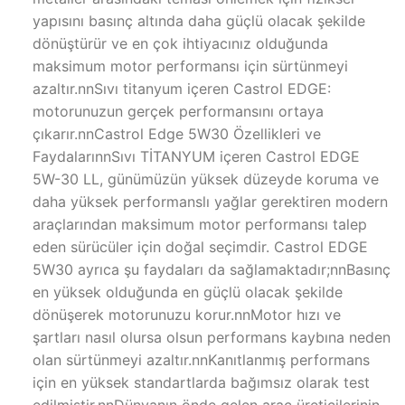
yapısını basınç altında daha güçlü olacak şekilde
dönüştürür ve en çok ihtiyacınız olduğunda
maksimum motor performansı için sürtünmeyi
azaltır.nnSıvı titanyum içeren Castrol EDGE:
motorunuzun gerçek performansını ortaya
çıkarır.nnCastrol Edge 5W30 Özellikleri ve
FaydalarınnSıvı TİTANYUM içeren Castrol EDGE
5W-30 LL, günümüzün yüksek düzeyde koruma ve
daha yüksek performanslı yağlar gerektiren modern
araçlarından maksimum motor performansı talep
eden sürücüler için doğal seçimdir. Castrol EDGE
5W30 ayrıca şu faydaları da sağlamaktadır;nnBasınç
en yüksek olduğunda en güçlü olacak şekilde
dönüşerek motorunuzu korur.nnMotor hızı ve
şartları nasıl olursa olsun performans kaybına neden
olan sürtünmeyi azaltır.nnKanıtlanmış performans
için en yüksek standartlarda bağımsız olarak test
edilmiştir.nnDünyanın önde gelen araç üreticilerinin