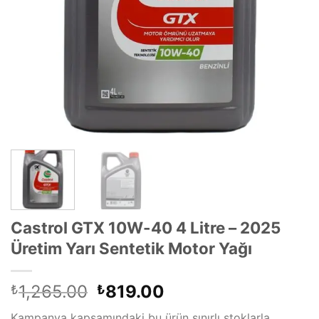
Castrol GTX 10W-40 4 Litre – 2025
Üretim Yarı Sentetik Motor Yağı
Orijinal
Şu
1,265.00
819.00
₺
₺
fiyat:
andaki
Kampanya kapsamındaki bu ürün sınırlı stoklarla