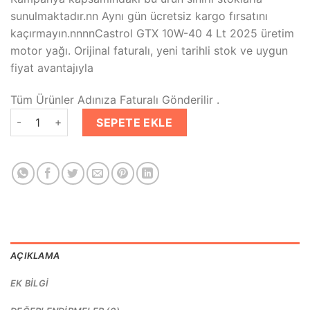
₺1,265.00.
fiyat:
sunulmaktadır.nn Aynı gün ücretsiz kargo fırsatını
₺819.00.
kaçırmayın.nnnnCastrol GTX 10W-40 4 Lt 2025 üretim
motor yağı. Orijinal faturalı, yeni tarihli stok ve uygun
fiyat avantajıyla
Tüm Ürünler Adınıza Faturalı Gönderilir .
Castrol GTX 10W-40 4 Litre - 2025 Üretim Yarı Sentetik Motor
SEPETE EKLE
AÇIKLAMA
EK BILGI