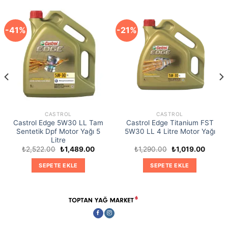
-41%
-21%
CASTROL
CASTROL
Castrol Edge 5W30 LL Tam
Castrol Edge Titanium FST
Sentetik Dpf Motor Yağı 5
5W30 LL 4 Litre Motor Yağı
Litre
Orijinal
Şu
Orijinal
Şu
₺
2,522.00
₺
1,489.00
₺
1,290.00
₺
1,019.00
ki
fiyat:
andaki
fiyat:
andaki
₺2,522.00.
fiyat:
₺1,290.00.
fiyat:
SEPETE EKLE
SEPETE EKLE
9.00.
₺1,489.00.
₺1,019.