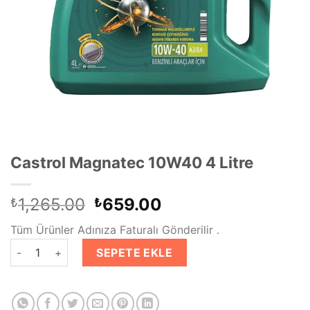
Castrol Magnatec 10W40 4 Litre
Orijinal
Şu
1,265.00
659.00
₺
₺
fiyat:
andaki
Tüm Ürünler Adınıza Faturalı Gönderilir .
₺1,265.00.
fiyat:
Castrol Magnatec 10W40 4 Litre adet
₺659.00.
SEPETE EKLE