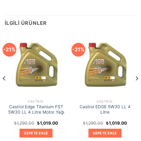
İLGILI ÜRÜNLER
-21%
-21%
CASTROL
CASTROL
Castrol Edge Titanium FST
Castrol EDGE 5W30 LL 4
5W30 LL 4 Litre Motor Yağı
Litre
Orijinal
Şu
Orijinal
Şu
₺
1,290.00
₺
1,019.00
₺
1,290.00
₺
1,019.00
i
fiyat:
andaki
fiyat:
andaki
₺1,290.00.
fiyat:
₺1,290.00.
fiyat:
SEPETE EKLE
SEPETE EKLE
00.
₺1,019.00.
₺1,019.