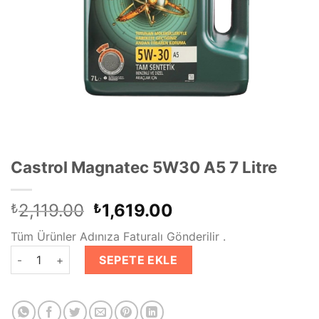
Castrol Magnatec 5W30 A5 7 Litre
Orijinal
Şu
2,119.00
1,619.00
₺
₺
fiyat:
andaki
Tüm Ürünler Adınıza Faturalı Gönderilir .
₺2,119.00.
fiyat:
Castrol Magnatec 5W30 A5 7 Litre adet
₺1,619.00.
SEPETE EKLE