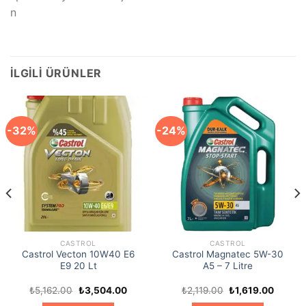
n
İLGILI ÜRÜNLER
-32%
-24%
CASTROL
CASTROL
Castrol Vecton 10W40 E6
Castrol Magnatec 5W-30
E9 20 Lt
A5 – 7 Litre
Orijinal
Şu
Orijinal
Şu
₺
5,162.00
₺
3,504.00
₺
2,119.00
₺
1,619.00
ki
fiyat:
andaki
fiyat:
andaki