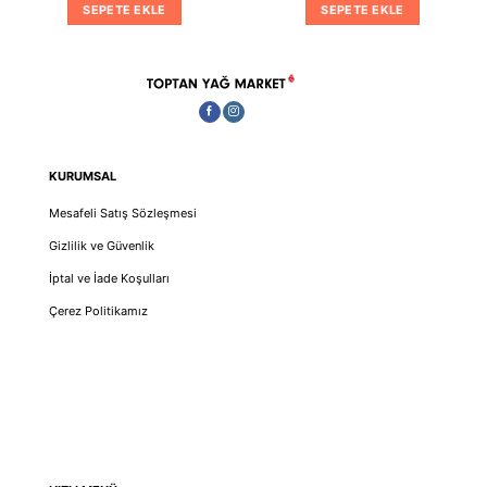
₺5,162.00.
fiyat:
₺2,119.00.
fiyat:
SEPETE EKLE
SEPETE EKLE
9.00.
₺3,504.00.
₺1,619.
KURUMSAL
Mesafeli Satış Sözleşmesi
Gizlilik ve Güvenlik
İptal ve İade Koşulları
Çerez Politikamız