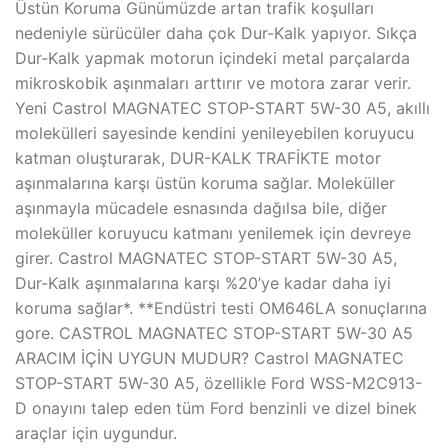
Üstün Koruma Günümüzde artan trafik koşulları
nedeniyle sürücüler daha çok Dur-Kalk yapıyor. Sıkça
Dur-Kalk yapmak motorun içindeki metal parçalarda
mikroskobik aşınmaları arttırır ve motora zarar verir.
Yeni Castrol MAGNATEC STOP-START 5W-30 A5, akıllı
molekülleri sayesinde kendini yenileyebilen koruyucu
katman oluşturarak, DUR-KALK TRAFİKTE motor
aşınmalarına karşı üstün koruma sağlar. Moleküller
aşınmayla mücadele esnasında dağılsa bile, diğer
moleküller koruyucu katmanı yenilemek için devreye
girer. Castrol MAGNATEC STOP-START 5W-30 A5,
Dur-Kalk aşınmalarına karşı %20’ye kadar daha iyi
koruma sağlar*. **Endüstri testi OM646LA sonuçlarına
gore. CASTROL MAGNATEC STOP-START 5W-30 A5
ARACIM İÇİN UYGUN MUDUR? Castrol MAGNATEC
STOP-START 5W-30 A5, özellikle Ford WSS-M2C913-
D onayını talep eden tüm Ford benzinli ve dizel binek
araçlar için uygundur.