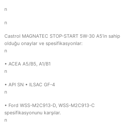
n
n
Castrol MAGNATEC STOP-START 5W-30 A5’in sahip
olduğu onaylar ve spesifikasyonlar:
n
• ACEA A5/B5, A1/B1
n
• API SN • ILSAC GF-4
n
• Ford WSS-M2C913-D, WSS-M2C913-C
spesifikasyonunu karşılar.
n