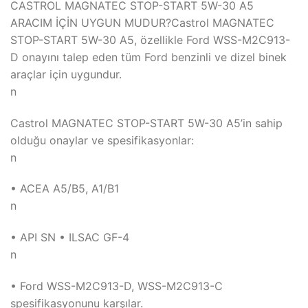
CASTROL MAGNATEC STOP-START 5W-30 A5
ARACIM İÇİN UYGUN MUDUR?Castrol MAGNATEC
STOP-START 5W-30 A5, özellikle Ford WSS-M2C913-
D onayını talep eden tüm Ford benzinli ve dizel binek
araçlar için uygundur.
n
Castrol MAGNATEC STOP-START 5W-30 A5’in sahip
olduğu onaylar ve spesifikasyonlar:
n
• ACEA A5/B5, A1/B1
n
• API SN • ILSAC GF-4
n
• Ford WSS-M2C913-D, WSS-M2C913-C
spesifikasyonunu karşılar.