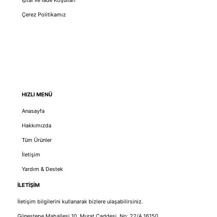
İptal ve İade Koşulları
Çerez Politikamız
HIZLI MENÜ
Anasayfa
Hakkımızda
Tüm Ürünler
İletişim
Yardım & Destek
İLETİŞİM
İletişim bilgilerini kullanarak bizlere ulaşabilirsiniz.
Güneştepe Mahallesi 10. Murat Caddesi. No: 22/A 16150