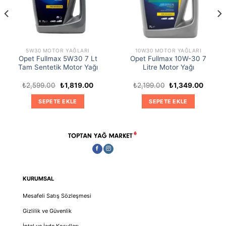
5W30 MOTOR YAĞLARI
10W30 MOTOR YAĞLARI
Opet Fullmax 5W30 7 Lt
Opet Fullmax 10W-30 7
Tam Sentetik Motor Yağı
Litre Motor Yağı
Orijinal
Şu
Orijinal
Şu
₺
2,599.00
₺
1,819.00
₺
2,199.00
₺
1,349.00
fiyat:
andaki
fiyat:
andaki
₺2,599.00.
fiyat:
₺2,199.00.
fiyat:
SEPETE EKLE
SEPETE EKLE
0.
₺1,819.00.
₺1,349
KURUMSAL
Mesafeli Satış Sözleşmesi
Gizlilik ve Güvenlik