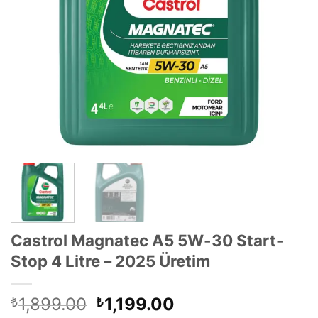
Castrol Magnatec A5 5W-30 Start-
Stop 4 Litre – 2025 Üretim
Orijinal
Şu
1,899.00
1,199.00
₺
₺