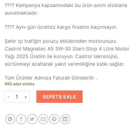
fiyat:
andaki
???? Kampanya kapsamındaki bu ürün sınırlı stoklarla
₺1,899.00.
fiyat:
sunulmaktadır.
₺1,199.00.
???? Aynı gün ücretsiz kargo fırsatını kaçırmayın.
Şehir içi trafiğin yorucu etkilerinden motorunuzu
Castrol Magnatec A5 5W-30 Start-Stop 4 Litre Motor
Yağı 2025 Üretim ile koruyun. Castrol teknolojisi,
sürtünmeyi azaltarak yakıt verimliliğine katkı sağlar.
Tüm Ürünler Adınıza Faturalı Gönderilir .
995 adet stokta
Castrol Magnatec A5 5W-30 Start-Stop 4 Litre - 2025 Üretim
SEPETE EKLE