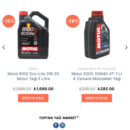
-15%
-29%
0W20
10W40 MOTOR YAĞLARI
Motul 8100 Eco-Lite 0W-20
Motul 3000 10W40 4T 1 Lt
Motor Yağı 5 Litre
4 Zamanlı Motosiklet Yağı
Orijinal
Şu
Orijinal
Şu
₺
1,999.00
₺
1,699.00
₺
399.00
₺
285.00
i
fiyat:
andaki
fiyat:
andaki
₺1,999.00.
fiyat:
₺399.00.
fiyat:
SEPETE EKLE
SEPETE EKLE
9.00.
₺1,699.00.
₺285.00