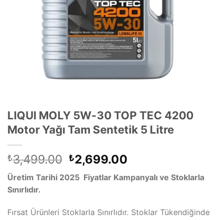
LIQUI MOLY 5W-30 TOP TEC 4200
Motor Yağı Tam Sentetik 5 Litre
Orijinal
Şu
3,499.00
2,699.00
₺
₺
fiyat:
andaki
Üretim Tarihi 2025 Fiyatlar Kampanyalı ve Stoklarla
₺3,499.00.
fiyat:
Sınırlıdır.
₺2,699.00.
Fırsat Ürünleri Stoklarla Sınırlıdır. Stoklar Tükendiğinde