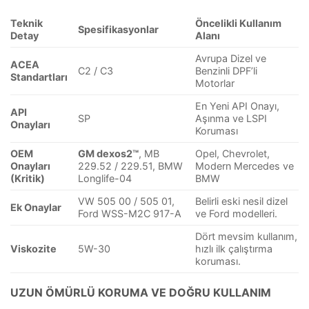
Teknik
Öncelikli Kullanım
Spesifikasyonlar
Detay
Alanı
Avrupa Dizel ve
ACEA
C2 / C3
Benzinli DPF’li
Standartları
Motorlar
En Yeni API Onayı,
API
SP
Aşınma ve LSPI
Onayları
Koruması
OEM
GM dexos2™
, MB
Opel, Chevrolet,
Onayları
229.52 / 229.51, BMW
Modern Mercedes ve
(Kritik)
Longlife-04
BMW
VW 505 00 / 505 01,
Belirli eski nesil dizel
Ek Onaylar
Ford WSS-M2C 917-A
ve Ford modelleri.
Dört mevsim kullanım,
Viskozite
5W-30
hızlı ilk çalıştırma
koruması.
UZUN ÖMÜRLÜ KORUMA VE DOĞRU KULLANIM