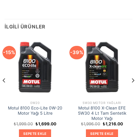
İLGILI ÜRÜNLER
-15%
-39%
0W20
5W30 MOTOR YAĞLARI
Motul 8100 Eco-Lite 0W-20
Motul 8100 X-Clean EFE
Motor Yağı 5 Litre
5W30 4 Lt Tam Sentetik
Motor Yağı
Orijinal
Şu
Orijinal
Şu
₺
1,999.00
₺
1,699.00
₺
1,996.00
₺
1,216.00
i
fiyat:
andaki
fiyat:
andaki
₺1,999.00.
fiyat:
₺1,996.00.
fiyat:
SEPETE EKLE
SEPETE EKLE
9.00.
₺1,699.00.
₺1,216.