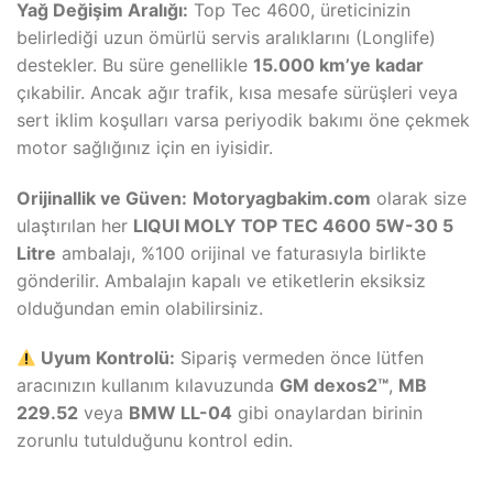
Yağ Değişim Aralığı:
Top Tec 4600, üreticinizin
belirlediği uzun ömürlü servis aralıklarını (Longlife)
destekler. Bu süre genellikle
15.000 km’ye kadar
çıkabilir. Ancak ağır trafik, kısa mesafe sürüşleri veya
sert iklim koşulları varsa periyodik bakımı öne çekmek
motor sağlığınız için en iyisidir.
Orijinallik ve Güven:
Motoryagbakim.com
olarak size
ulaştırılan her
LIQUI MOLY TOP TEC 4600 5W-30 5
Litre
ambalajı, %100 orijinal ve faturasıyla birlikte
gönderilir. Ambalajın kapalı ve etiketlerin eksiksiz
olduğundan emin olabilirsiniz.
Uyum Kontrolü:
Sipariş vermeden önce lütfen
aracınızın kullanım kılavuzunda
GM dexos2™
,
MB
229.52
veya
BMW LL-04
gibi onaylardan birinin
zorunlu tutulduğunu kontrol edin.