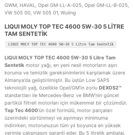
GWM, HAVAL, Opel GM-LL-A-025, Opel GM-LL-B-025,
VW 505 00, VW 505 01, Wuling
LIQUI MOLY TOP TEC 4600 5W-30 5 LİTRE
TAM SENTETİK
LIQUI MOLY TOP TEC 4600 5W-30 5 Litre Tam Sentetik
LIQUI MOLY TOP TEC 4600 5W-30 5 Litre Tam
Sentetik
motor yağı, en yeni nesil motorların aşırı
koruma ve temizlik gereksinimlerini karşılamak üzere
Almanya’da geliştirilmiştir. Bu üstün Low SAPS
teknolojili yağ, özellikle Opel/GM’in zorlu
DEXOS2™
standartları ile Mercedes-Benz ve BMW’nin güncel
partikül filtreli motorları için mükemmel bir çözümdür.
Top Tec 4600
‘ün özel formülü, motor parçaları
üzerindeki sürtünmeyi ve aşınmayı minimuma
indirirken, motorunuzun tüm yıl boyunca en yüksek
verimle çalışmasını garanti eder. Bu 5 litrelik ambalaj,