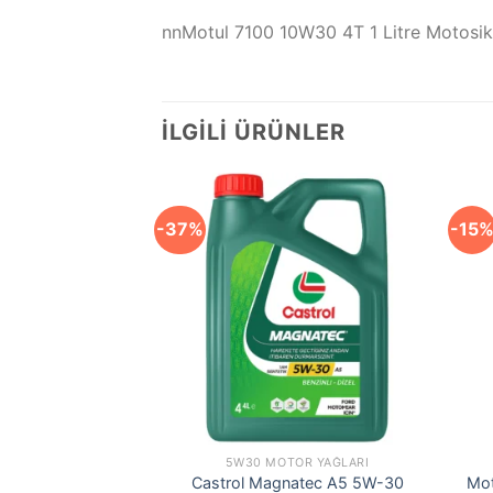
nnMotul 7100 10W30 4T 1 Litre Motosik
İLGILI ÜRÜNLER
-37%
-15
TOR YAĞLARI
5W30 MOTOR YAĞLARI
ini-Truck 10W30
Castrol Magnatec A5 5W-30
Mot