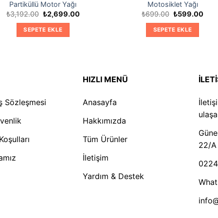
Partiküllü Motor Yağı
Motosiklet Yağı
Orijinal
Şu
Orijinal
Şu
₺
3,192.00
₺
2,699.00
₺
699.00
₺
599.00
fiyat:
andaki
fiyat:
anda
₺3,192.00.
fiyat:
₺699.00.
fiyat
SEPETE EKLE
SEPETE EKLE
₺2,699.00.
₺599
HIZLI MENÜ
İLET
ış Sözleşmesi
Anasayfa
İleti
ulaşab
üvenlik
Hakkımızda
Güneş
Koşulları
Tüm Ürünler
22/A
kamız
İletişim
0224
Yardım & Destek
What
info