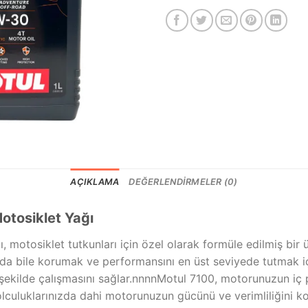
AÇIKLAMA
DEĞERLENDIRMELER (0)
otosiklet Yağı
otosiklet tutkunları için özel olarak formüle edilmiş bir ür
rda bile korumak ve performansını en üst seviyede tutmak i
 şekilde çalışmasını sağlar.nnnnMotul 7100, motorunuzun iç 
yolculuklarınızda dahi motorunuzun gücünü ve verimliliğini 