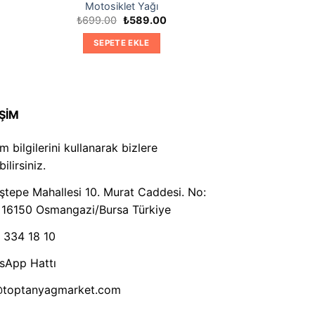
Motosiklet Yağı
Orijinal
Şu
₺
699.00
₺
589.00
ki
fiyat:
andaki
:
₺699.00.
fiyat:
SEPETE EKLE
.00.
₺589.00.
İŞİM
şim bilgilerini kullanarak bizlere
ilirsiniz.
tepe Mahallesi 10. Murat Caddesi. No:
 16150 Osmangazi/Bursa Türkiye
 334 18 10
sApp Hattı
@toptanyagmarket.com