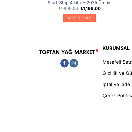
tetik Motor Yağı
Start-Stop 4 Litre – 2025 Üretim
Orijinal
Şu
Orijinal
Şu
₺
1,919.00
₺
1,899.00
₺
1,199.00
fiyat:
andaki
fiyat:
andaki
₺2,525.00.
fiyat:
₺1,899.00.
fiyat:
TE EKLE
SEPETE EKLE
₺1,919.00.
₺1,199.00.
KURUMSAL
Mesafeli Sat
Gizlilik ve G
İptal ve İade 
Çerez Politi