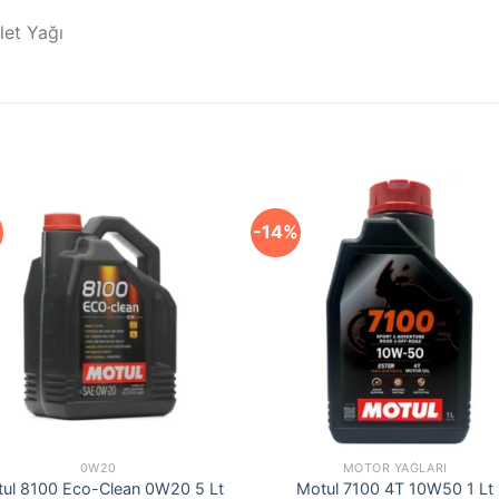
let Yağı
%
-14%
0W20
MOTOR YAĞLARI
ul 8100 Eco-Clean 0W20 5 Lt
Motul 7100 4T 10W50 1 Lt