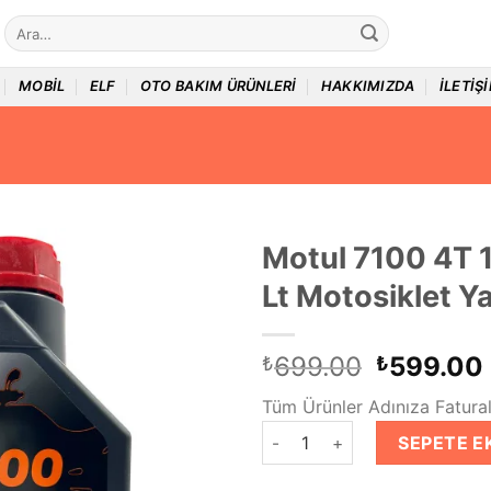
Ara:
MOBIL
ELF
OTO BAKIM ÜRÜNLERI
HAKKIMIZDA
İLETIŞ
Motul 7100 4T
Lt Motosiklet Y
Orijinal
699.00
599.00
₺
₺
fiyat:
Tüm Ürünler Adınıza Faturalı
₺699.00
Motul 7100 4T 10W30 1 Lt Mot
SEPETE E