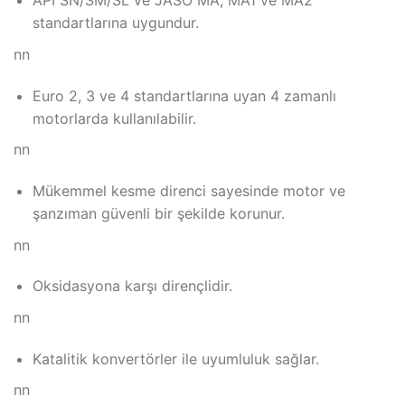
API SN/SM/SL ve JASO MA, MA1 ve MA2
standartlarına uygundur.
nn
Euro 2, 3 ve 4 standartlarına uyan 4 zamanlı
motorlarda kullanılabilir.
nn
Mükemmel kesme direnci sayesinde motor ve
şanzıman güvenli bir şekilde korunur.
nn
Oksidasyona karşı dirençlidir.
nn
Katalitik konvertörler ile uyumluluk sağlar.
nn