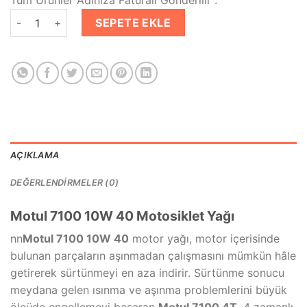
Tüm Ürünler Adınıza Faturalı Gönderilir .
₺599.00.
fiyat:
Motul 7100 4T 10W40 1 Lt Motosiklet Yağı adet
₺489.00.
SEPETE EKLE
AÇIKLAMA
DEĞERLENDIRMELER (0)
Motul 7100 10W 40 Motosiklet Yağı
nn
Motul 7100 10W 40
motor yağı, motor içerisinde
bulunan parçaların aşınmadan çalışmasını mümkün hâle
getirerek sürtünmeyi en aza indirir. Sürtünme sonucu
meydana gelen ısınma ve aşınma problemlerini büyük