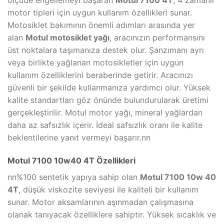
ölçüde engellemeyi başaran
Motul 7100 4T
, 4 zamanlı
motor tipleri için uygun kullanım özellikleri sunar.
Motosiklet bakımının önemli adımları arasında yer
alan
Motul motosiklet yağı
, aracınızın performansını
üst noktalara taşımanıza destek olur. Şanzımanı ayrı
veya birlikte yağlanan motosikletler için uygun
kullanım özelliklerini beraberinde getirir. Aracınızı
güvenli bir şekilde kullanmanıza yardımcı olur. Yüksek
kalite standartları göz önünde bulundurularak üretimi
gerçekleştirilir. Motul motor yağı, mineral yağlardan
daha az safsızlık içerir. İdeal safsızlık oranı ile kalite
beklentilerine yanıt vermeyi başarır.nn
Motul 7100 10w40 4T Özellikleri
nn%100 sentetik yapıya sahip olan
Motul 7100 10w 40
4T
, düşük viskozite seviyesi ile kaliteli bir kullanım
sunar. Motor aksamlarının aşınmadan çalışmasına
olanak tanıyacak özelliklere sahiptir. Yüksek sıcaklık ve