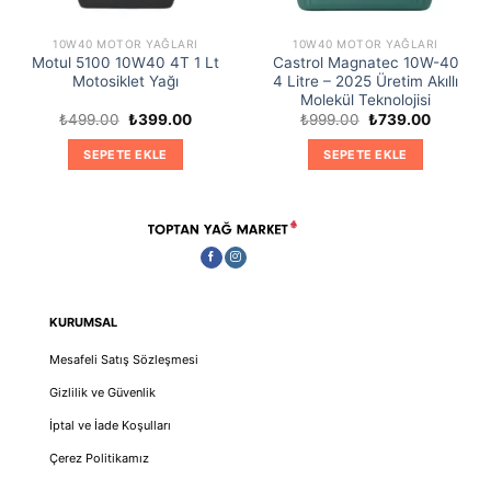
10W40 MOTOR YAĞLARI
10W40 MOTOR YAĞLARI
Motul 5100 10W40 4T 1 Lt
Castrol Magnatec 10W-40
Motosiklet Yağı
4 Litre – 2025 Üretim Akıllı
Molekül Teknolojisi
Orijinal
Şu
Orijinal
Şu
₺
499.00
₺
399.00
₺
999.00
₺
739.00
i
fiyat:
andaki
fiyat:
andaki
₺499.00.
fiyat:
₺999.00.
fiyat:
SEPETE EKLE
SEPETE EKLE
9.00.
₺399.00.
₺739.00
KURUMSAL
Mesafeli Satış Sözleşmesi
Gizlilik ve Güvenlik
İptal ve İade Koşulları
Çerez Politikamız