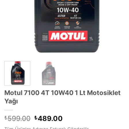
Motul 7100 4T 10W40 1 Lt Motosiklet
Yağı
Orijinal
Şu
599.00
489.00
₺
₺
fiyat:
andaki