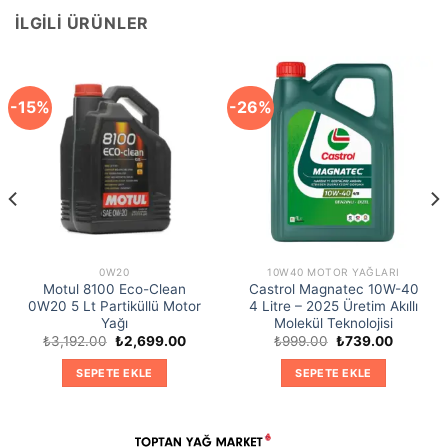
İLGILI ÜRÜNLER
-15%
-26%
0W20
10W40 MOTOR YAĞLARI
Motul 8100 Eco-Clean
Castrol Magnatec 10W-40
0W20 5 Lt Partiküllü Motor
4 Litre – 2025 Üretim Akıllı
Yağı
Molekül Teknolojisi
Orijinal
Şu
Orijinal
Şu
₺
3,192.00
₺
2,699.00
₺
999.00
₺
739.00
i
fiyat:
andaki
fiyat:
andaki
₺3,192.00.
fiyat:
₺999.00.
fiyat:
SEPETE EKLE
SEPETE EKLE
9.00.
₺2,699.00.
₺739.00