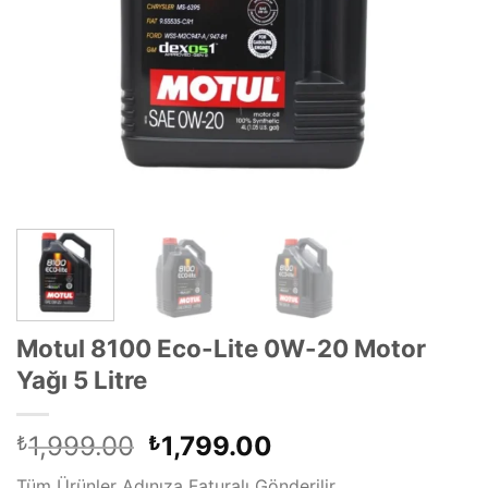
Motul 8100 Eco-Lite 0W-20 Motor
Yağı 5 Litre
Orijinal
Şu
1,999.00
1,799.00
₺
₺
fiyat:
andaki
Tüm Ürünler Adınıza Faturalı Gönderilir .