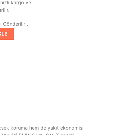
 hızlı kargo ve
ilir.
 Gönderilir .
4 Lt Tam Sentetik Motor Yağı adet
KLE
sek koruma hem de yakıt ekonomisi