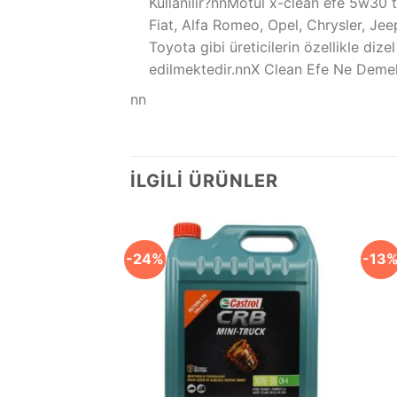
Kullanılır?nnMotul x-clean efe 5w30 
Fiat, Alfa Romeo, Opel, Chrysler, Jee
Toyota gibi üreticilerin özellikle di
edilmektedir.nnX Clean Efe Ne Demek
nn
İLGILI ÜRÜNLER
-24%
-13