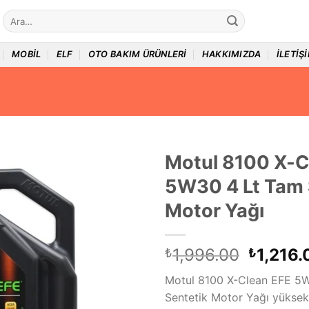
Ara:
MOBIL
ELF
OTO BAKIM ÜRÜNLERI
HAKKIMIZDA
İLETIŞ
Motul 8100 X-C
5W30 4 Lt Tam 
Motor Yağı
Orijinal
1,996.00
1,216.
₺
₺
fiyat:
Motul 8100 X-Clean EFE 5
₺1,996
Sentetik Motor Yağı yüksek