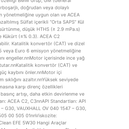
 özelliği BMW Grup, GM (General
rboşarjlı, doğrudan veya dolaylı
isyon yönetmeliğine uygun olan ve ACEA
altılmış Sülfat içerikli “Orta SAPS” Kül
k sürtünme, düşük HTHS (≥ 2.9 mPa.s)
 ve Kükürt (≤% 0.3). ACEA C2
ilir. Katalitik konvertör (CAT) ve dizel
o 5 veya Euro 6 emisyon yönetmeliğine
ı engeller.nnMotor içerisinde ince yağ
tutar.nnKatalitik konvertör (CAT) ve
güç kaybını önler.nnMotor içi
m sıklığını azaltır.nnYüksek seviyede
asına karşı direnç özellikleri
ğ basınç artışı, daha etkin devirlenme ve
arı: ACEA C2, C3nnAPI Standartları: API
 – G30, VAUXHALL OV 040 1547 – G30,
05 00 505 01nnViskozite:
Clean EFE 5W30 Hangi Araçlar