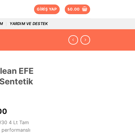
GIRIŞ YAP
₺
0.00
IM
YARDIM VE DESTEK
lean EFE
Sentetik
Şu
00
andaki
W30 4 Lt Tam
.00.
fiyat:
 performanslı
₺1,216.00.