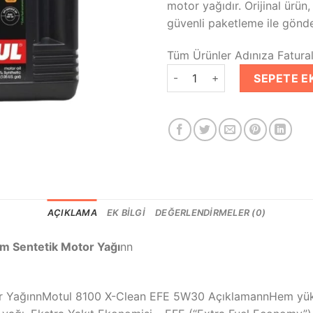
motor yağıdır. Orijinal ürün,
güvenli paketleme ile gönder
Tüm Ürünler Adınıza Faturalı
Motul 8100 X-Clean EFE 5W30 
SEPETE E
AÇIKLAMA
EK BILGI
DEĞERLENDIRMELER (0)
m Sentetik Motor Yağı
nn
r YağınnMotul 8100 X-Clean EFE 5W30 AçıklamannHem yük