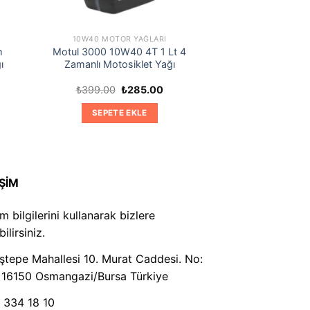
10W40 MOTOR YAĞLARI
m
Motul 3000 10W40 4T 1 Lt 4
ı
Zamanlı Motosiklet Yağı
Orijinal
Şu
₺
399.00
₺
285.00
daki
fiyat:
andaki
at:
₺399.00.
fiyat:
SEPETE EKLE
,549.00.
₺285.00.
İŞİM
şim bilgilerini kullanarak bizlere
ilirsiniz.
tepe Mahallesi 10. Murat Caddesi. No:
 16150 Osmangazi/Bursa Türkiye
 334 18 10