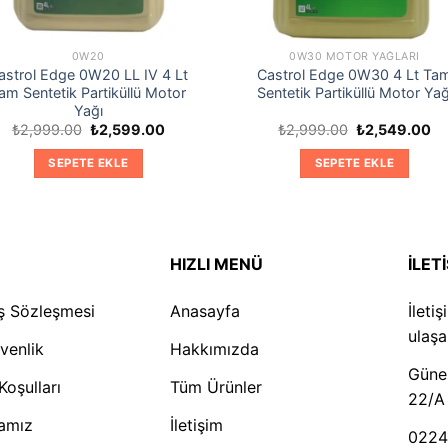
0W20
0W30 MOTOR YAĞLARI
astrol Edge 0W20 LL IV 4 Lt
Castrol Edge 0W30 4 Lt Ta
am Sentetik Partiküllü Motor
Sentetik Partiküllü Motor Yağ
Yağı
Orijinal
Şu
Orijinal
Şu
₺
2,999.00
₺
2,599.00
₺
2,999.00
₺
2,549.00
fiyat:
andaki
fiyat:
an
₺2,999.00.
fiyat:
₺2,999.00.
fiy
SEPETE EKLE
SEPETE EKLE
₺2,599.00.
₺2
HIZLI MENÜ
İLET
ış Sözleşmesi
Anasayfa
İleti
ulaşab
üvenlik
Hakkımızda
Güneş
Koşulları
Tüm Ürünler
22/A
kamız
İletişim
0224