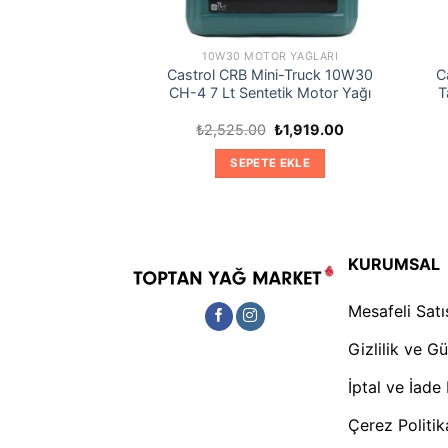
 YAĞLARI
10W30 MOTOR YAĞLARI
 1 Scooter 10W40
Castrol CRB Mini-Truck 10W30
C
tosiklet Yağı
CH-4 7 Lt Sentetik Motor Yağı
T
Orijinal
Şu
Orijinal
Şu
₺
399.00
₺
2,525.00
₺
1,919.00
fiyat:
andaki
fiyat:
andaki
₺499.00.
fiyat:
₺2,525.00.
fiyat:
TE EKLE
SEPETE EKLE
₺399.00.
₺1,919.00.
KURUMSAL
Mesafeli Sat
Gizlilik ve G
İptal ve İade 
Çerez Politi