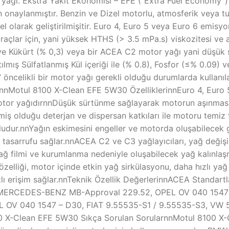
ağı. Ekstra Yakıt Ekonomisi – EFE (“Extra Fuel Economy”)
onaylanmıştır. Benzin ve Dizel motorlu, atmosferik veya tu
özel olarak geliştirilmişitir. Euro 4, Euro 5 veya Euro 6 em
raçlar için, yani yüksek HTHS (> 3.5 mPa.s) viskozitesi ve az
 ve Kükürt (% 0,3) veya bir ACEA C2 motor yağı yani düşü
tılmış Sülfatlanmış Kül içeriği ile (% 0.8), Fosfor (≤% 0.09)
öncelikli bir motor yağı gerekli olduğu durumlarda kullanılab
dur.nnMotul 8100 X-Clean EFE 5W30 ÖzelliklerinnEuro 4, Eur
tor yağıdırnnDüşük sürtünme sağlayarak motorun aşınmasın
miş olduğu deterjan ve dispersan katkıları ile motoru temiz 
yumludur.nnYağın eskimesini engeller ve motorda oluşabilecek 
t tasarrufu sağlar.nnACEA C2 ve C3 yağlayıcıları, yağ değişi
ı yağ filmi ve kurumlanma nedeniyle oluşabilecek yağ kalınlaşm
 özelliği, motor içinde etkin yağ sirkülasyonu, daha hızlı ya
lı erişim sağlar.nnTeknik Özellik DeğerlerinnACEA Standartl
 MERCEDES-BENZ MB-Approval 229.52, OPEL OV 040 1547
OV 040 1547 – D30, FIAT 9.55535-S1 / 9.55535-S3, VW 5
0 X-Clean EFE 5W30 Sıkça Sorulan SorularnnMotul 8100 X-