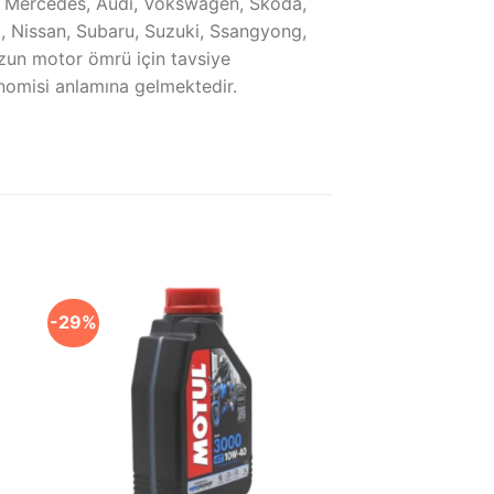
W, Mercedes, Audi, Vokswagen, Skoda,
i, Nissan, Subaru, Suzuki, Ssangyong,
 uzun motor ömrü için tavsiye
nomisi anlamına gelmektedir.
-29%