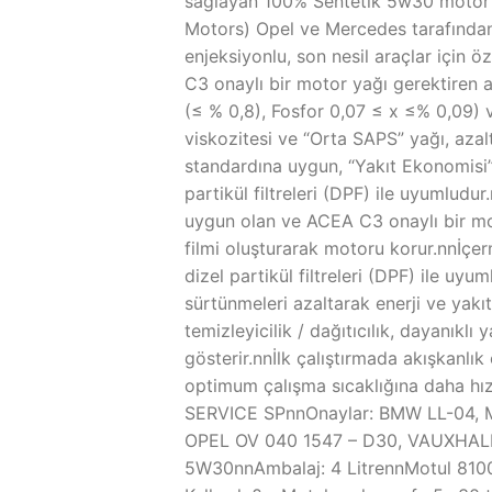
sağlayan 100% Sentetik 5w30 motor y
Motors) Opel ve Mercedes tarafından 
enjeksiyonlu, son nesil araçlar için 
C3 onaylı bir motor yağı gerektiren a
(≤ % 0,8), Fosfor 0,07 ≤ x ≤% 0,09)
viskozitesi ve “Orta SAPS” yağı, azal
standardına uygun, “Yakıt Ekonomisi” 
partikül filtreleri (DPF) ile uyumlu
uygun olan ve ACEA C3 onaylı bir mo
filmi oluşturarak motoru korur.nnİçer
dizel partikül filtreleri (DPF) ile u
sürtünmeleri azaltarak enerji ve yakı
temizleyicilik / dağıtıcılık, dayanıkl
gösterir.nnİlk çalıştırmada akışkanlık
optimum çalışma sıcaklığına daha hız
SERVICE SPnnOnaylar: BMW LL-04,
OPEL OV 040 1547 – D30, VAUXHALL 
5W30nnAmbalaj: 4 LitrennMotul 810