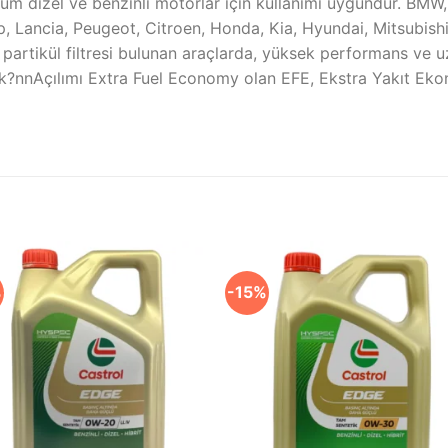
tüm dizel ve benzinli motorlar için kullanımı uygundur. BM
p, Lancia, Peugeot, Citroen, Honda, Kia, Hyundai, Mitsubish
zel partikül filtresi bulunan araçlarda, yüksek performans ve
?nnAçılımı Extra Fuel Economy olan EFE, Ekstra Yakıt Eko
%
-15%