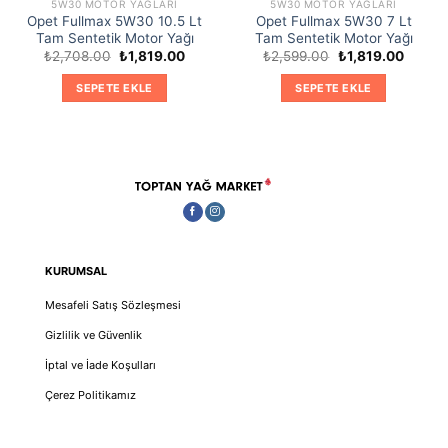
5W30 MOTOR YAĞLARI
5W30 MOTOR YAĞLARI
Opet Fullmax 5W30 10.5 Lt
Opet Fullmax 5W30 7 Lt
Tam Sentetik Motor Yağı
Tam Sentetik Motor Yağı
Orijinal
Şu
Orijinal
Şu
₺
2,708.00
₺
1,819.00
₺
2,599.00
₺
1,819.00
fiyat:
andaki
fiyat:
andaki
₺2,708.00.
fiyat:
₺2,599.00.
fiyat:
SEPETE EKLE
SEPETE EKLE
₺1,819.00.
₺1,819
KURUMSAL
Mesafeli Satış Sözleşmesi
Gizlilik ve Güvenlik
İptal ve İade Koşulları
Çerez Politikamız