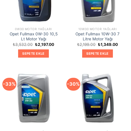
0W30 MOTOR YAĞLARI
10W30 MOTOR YAĞLARI
Opet Fullmax 0W-30 10,5
Opet Fullmax 10W-30 7
Lt Motor Yağı
Litre Motor Yağı
Orijinal
Şu
Orijinal
Şu
₺
3,532.00
₺
2,197.00
₺
2,199.00
₺
1,349.00
fiyat:
andaki
fiyat:
andaki
₺3,532.00.
fiyat:
₺2,199.00.
fiyat:
SEPETE EKLE
SEPETE EKLE
₺2,197.00.
₺1,349
-33%
-30%