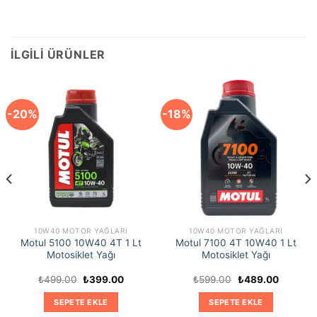
İLGILI ÜRÜNLER
-20%
-18%
10W40 MOTOR YAĞLARI
10W40 MOTOR YAĞLARI
Motul 5100 10W40 4T 1 Lt
Motul 7100 4T 10W40 1 Lt
Motosiklet Yağı
Motosiklet Yağı
Orijinal
Şu
Orijinal
Şu
₺
499.00
₺
399.00
₺
599.00
₺
489.00
fiyat:
andaki
fiyat:
andaki
₺499.00.
fiyat:
₺599.00.
fiyat:
SEPETE EKLE
SEPETE EKLE
0.
₺399.00.
₺489.00