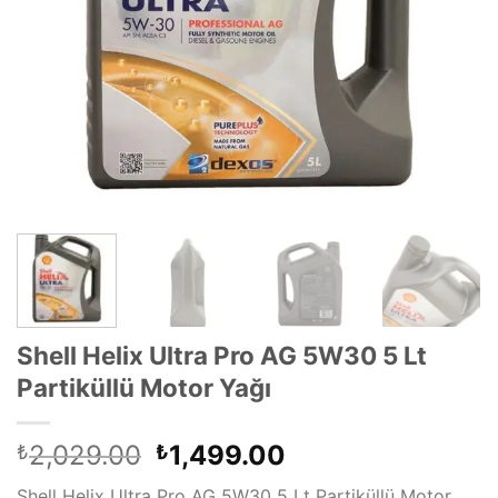
Shell Helix Ultra Pro AG 5W30 5 Lt
Partiküllü Motor Yağı
Orijinal
Şu
2,029.00
1,499.00
₺
₺
fiyat:
andaki
Shell Helix Ultra Pro AG 5W30 5 Lt Partiküllü Motor