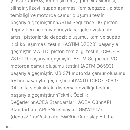
(CECL-099-08) kam aşınması, gömlek aşınması,
silindir yüzeyi, supap aşınması (emiş/egzoz), piston
temizliği ve motorda çamur oluşumu testini
başarıyla geçmiştir.nnASTM Sequence IIIG piston
depozitleri nedeniyle meydana gelen viskozite
artışı, pistonlarda depozit oluşumu, kam ve supab
itici kol aşınması testini (ASTIM D7320) başarıyla
geçmiştir. VW TDI piston temizliği testini (CEC-L-
78T-99) başarıyla geçmiştir. ASTM Sequence VG
motorda çamur oluşumu testini (ASTM D6593)
başarıyla geçmiştir. MB 271 motorda çamur oluşumu
testini başarıyla geçmiştir.nnDV4TD (CEC-L-093-
04) orta sıcaklıktaki dispersan özelliği testini
başarıyla geçmiştir.nnTeknik Özellik
DeğerlerinnACEA Standartları: ACEA C3nnAPI
Standartları: API SNnnOnaylar: GMW16177
(dexos2™)nnViskozite: 5W30nnAmbalaj: 5 Litre
nn