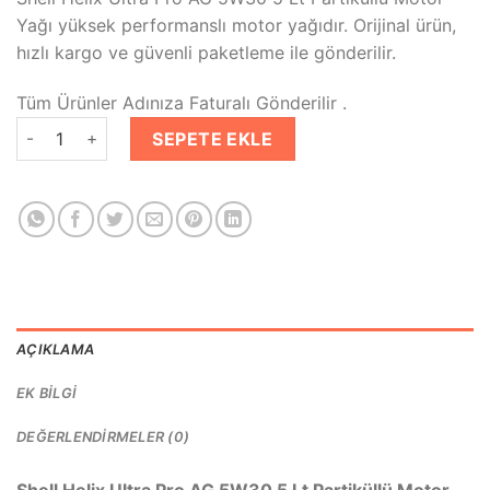
₺2,029.00.
fiyat:
Yağı yüksek performanslı motor yağıdır. Orijinal ürün,
₺1,499.00.
hızlı kargo ve güvenli paketleme ile gönderilir.
Tüm Ürünler Adınıza Faturalı Gönderilir .
Shell Helix Ultra Pro AG 5W30 5 Lt Partiküllü Motor Yağı adet
SEPETE EKLE
AÇIKLAMA
EK BILGI
DEĞERLENDIRMELER (0)
Shell Helix Ultra Pro AG 5W30 5 Lt Partiküllü Motor