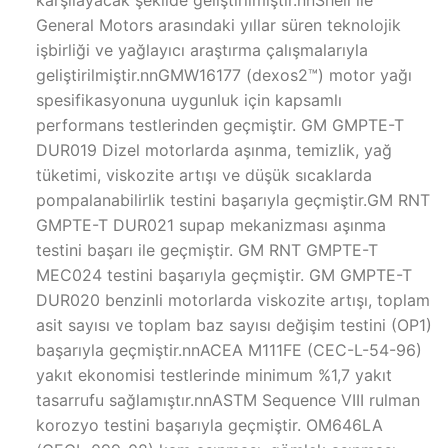
General Motors arasındaki yıllar süren teknolojik
işbirliği ve yağlayıcı araştırma çalışmalarıyla
geliştirilmiştir.nnGMW16177 (dexos2™) motor yağı
spesifikasyonuna uygunluk için kapsamlı
performans testlerinden geçmiştir. GM GMPTE-T
DUR019 Dizel motorlarda aşınma, temizlik, yağ
tüketimi, viskozite artışı ve düşük sıcaklarda
pompalanabilirlik testini başarıyla geçmiştir.GM RNT
GMPTE-T DUR021 supap mekanizması aşınma
testini başarı ile geçmiştir. GM RNT GMPTE-T
MEC024 testini başarıyla geçmiştir. GM GMPTE-T
DUR020 benzinli motorlarda viskozite artışı, toplam
asit sayısı ve toplam baz sayısı değişim testini (OP1)
başarıyla geçmiştir.nnACEA M111FE (CEC-L-54-96)
yakıt ekonomisi testlerinde minimum %1,7 yakıt
tasarrufu sağlamıştır.nnASTM Sequence VIII rulman
korozyo testini başarıyla geçmiştir. OM646LA