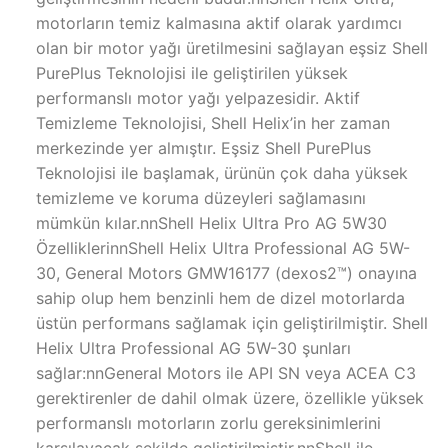
motorların temiz kalmasına aktif olarak yardımcı
olan bir motor yağı üretilmesini sağlayan eşsiz Shell
PurePlus Teknolojisi ile geliştirilen yüksek
performanslı motor yağı yelpazesidir. Aktif
Temizleme Teknolojisi, Shell Helix’in her zaman
merkezinde yer almıştır. Eşsiz Shell PurePlus
Teknolojisi ile başlamak, ürünün çok daha yüksek
temizleme ve koruma düzeyleri sağlamasını
mümkün kılar.nnShell Helix Ultra Pro AG 5W30
ÖzelliklerinnShell Helix Ultra Professional AG 5W-
30, General Motors GMW16177 (dexos2™) onayına
sahip olup hem benzinli hem de dizel motorlarda
üstün performans sağlamak için geliştirilmiştir. Shell
Helix Ultra Professional AG 5W-30 şunları
sağlar:nnGeneral Motors ile API SN veya ACEA C3
gerektirenler de dahil olmak üzere, özellikle yüksek
performanslı motorların zorlu gereksinimlerini
karşılayacak şekilde geliştirilmiştir.nnShell ile