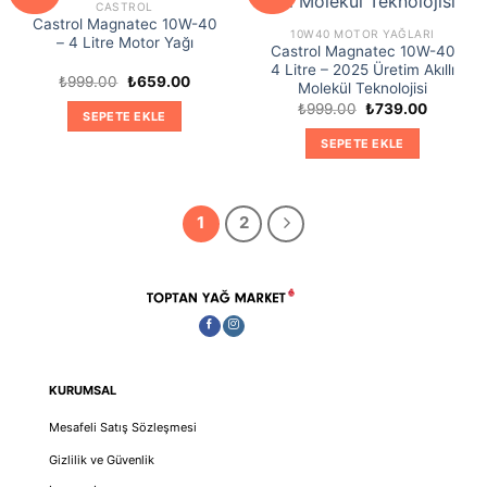
CASTROL
Castrol Magnatec 10W-40
10W40 MOTOR YAĞLARI
– 4 Litre Motor Yağı
Castrol Magnatec 10W-40
4 Litre – 2025 Üretim Akıllı
Orijinal
Şu
₺
999.00
₺
659.00
Molekül Teknolojisi
fiyat:
andaki
Orijinal
Şu
₺999.00.
fiyat:
₺
999.00
₺
739.00
SEPETE EKLE
fiyat:
andaki
₺659.00.
₺999.00.
fiyat:
SEPETE EKLE
₺739.00
1
2
KURUMSAL
Mesafeli Satış Sözleşmesi
Gizlilik ve Güvenlik