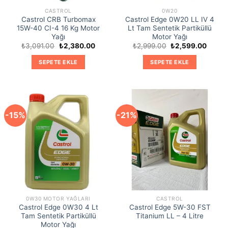
CASTROL
0W20
Castrol CRB Turbomax
Castrol Edge 0W20 LL IV 4
15W-40 CI-4 16 Kg Motor
Lt Tam Sentetik Partiküllü
Yağı
Motor Yağı
Orijinal
Şu
Orijinal
Şu
₺
3,091.00
₺
2,380.00
₺
2,999.00
₺
2,599.00
fiyat:
andaki
fiyat:
andaki
₺3,091.00.
fiyat:
₺2,999.00.
fiyat:
SEPETE EKLE
SEPETE EKLE
₺2,380.00.
₺2,599
-15%
-21%
0W30 MOTOR YAĞLARI
CASTROL
Castrol Edge 0W30 4 Lt
Castrol Edge 5W-30 FST
Tam Sentetik Partiküllü
Titanium LL – 4 Litre
Motor Yağı