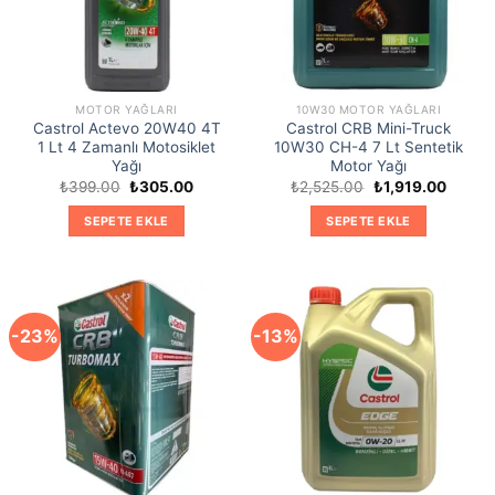
MOTOR YAĞLARI
10W30 MOTOR YAĞLARI
Castrol Actevo 20W40 4T
Castrol CRB Mini-Truck
1 Lt 4 Zamanlı Motosiklet
10W30 CH-4 7 Lt Sentetik
Yağı
Motor Yağı
Orijinal
Şu
Orijinal
Şu
₺
399.00
₺
305.00
₺
2,525.00
₺
1,919.00
fiyat:
andaki
fiyat:
andaki
₺399.00.
fiyat:
₺2,525.00.
fiyat:
SEPETE EKLE
SEPETE EKLE
₺305.00.
₺1,919
-23%
-13%