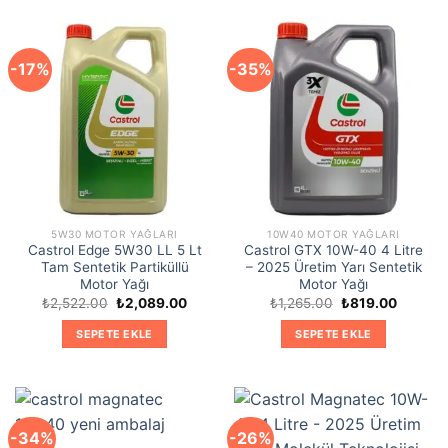
-17%
-35%
5W30 MOTOR YAĞLARI
10W40 MOTOR YAĞLARI
Castrol Edge 5W30 LL 5 Lt
Castrol GTX 10W-40 4 Litre
Tam Sentetik Partiküllü
– 2025 Üretim Yarı Sentetik
Motor Yağı
Motor Yağı
Orijinal
Şu
Orijinal
Şu
₺
2,522.00
₺
2,089.00
₺
1,265.00
₺
819.00
fiyat:
andaki
fiyat:
andaki
₺2,522.00.
fiyat:
₺1,265.00.
fiyat:
SEPETE EKLE
SEPETE EKLE
₺2,089.00.
₺819.00
-34%
-26%