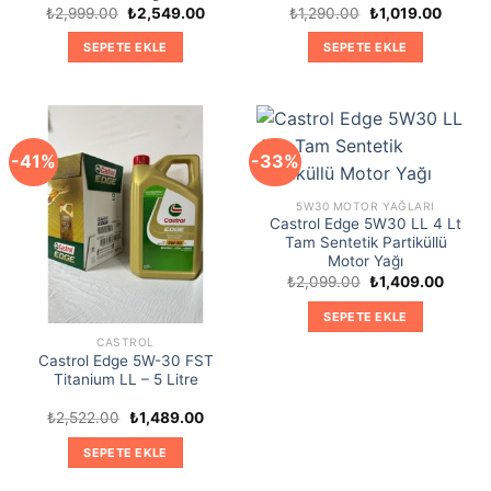
Orijinal
Şu
Orijinal
Şu
₺
2,999.00
₺
2,549.00
₺
1,290.00
₺
1,019.00
fiyat:
andaki
fiyat:
andaki
₺2,999.00.
fiyat:
₺1,290.00.
fiyat:
SEPETE EKLE
SEPETE EKLE
₺2,549.00.
₺1,019.
-41%
-33%
5W30 MOTOR YAĞLARI
Castrol Edge 5W30 LL 4 Lt
Tam Sentetik Partiküllü
Motor Yağı
Orijinal
Şu
₺
2,099.00
₺
1,409.00
fiyat:
andaki
₺2,099.00.
fiyat:
SEPETE EKLE
₺1,409
CASTROL
Castrol Edge 5W-30 FST
Titanium LL – 5 Litre
Orijinal
Şu
₺
2,522.00
₺
1,489.00
fiyat:
andaki
₺2,522.00.
fiyat:
SEPETE EKLE
₺1,489.00.